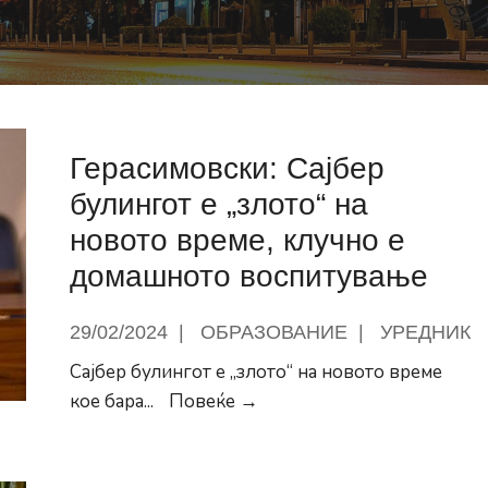
Герасимовски: Сајбер
булингот е „злото“ на
новото време, клучно е
домашното воспитување
29/02/2024
|
ОБРАЗОВАНИЕ
|
УРЕДНИК
Сајбер булингот е „злото“ на новото време
Герасимовски:
кое бара
...
Повеќе →
Сајбер
булингот