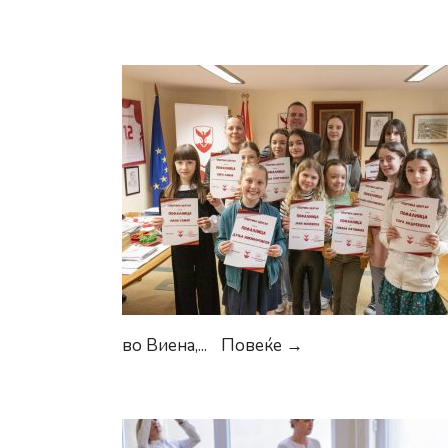
Пофалница
во Виена,
...
Повеќе →
за
младите
балерини