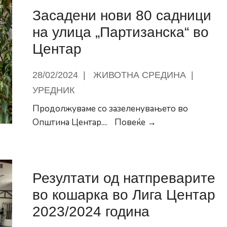
е
Засадени нови 80 садници
„злото“
на
на улица „Партизанска“ во
новото
Центар
време,
клучно
28/02/2024
|
ЖИВОТНА СРЕДИНА
|
е
УРЕДНИК
домашното
Продолжуваме со зазеленувањето во
воспитување
Засадени
Општина Центар.
...
Повеќе →
нови
80
садници
Резултати од натпреварите
на
улица
во кошарка во Лига Центар
„Партизанска“
2023/2024 година
во