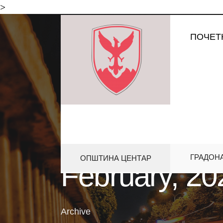
for:
>
Skip
ПОЧЕТ
to
content
ГРАДОН
ОПШТИНА ЦЕНТАР
February, 20
Archive