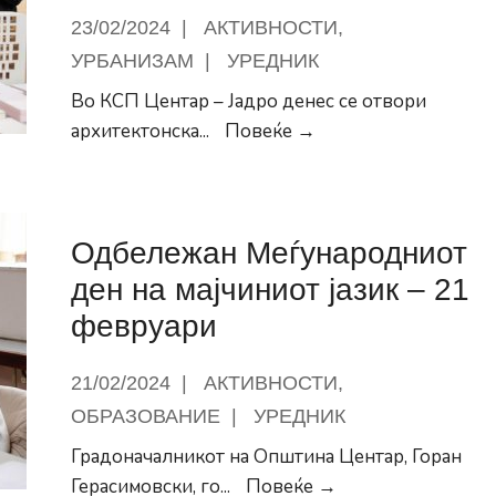
23/02/2024
|
АКТИВНОСТИ
,
УРБАНИЗАМ
|
УРЕДНИК
Во КСП Центар – Јадро денес се отвори
Архитектонска
архитектонска
...
Повеќе →
изложба
на
студентски
Одбележан Меѓународниот
проекти
во
ден на мајчиниот јазик – 21
Центар
февруари
Јадро
21/02/2024
|
АКТИВНОСТИ
,
ОБРАЗОВАНИЕ
|
УРЕДНИК
Градоначалникот на Општина Центар, Горан
Одбележан
Герасимовски, го
...
Повеќе →