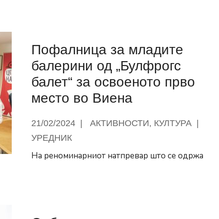
Меѓународниот
ден
на
Пофалница за младите
мајчиниот
јазик
балерини од „Булфрогс
–
балет“ за освоеното прво
21
место во Виена
февруари
21/02/2024
|
АКТИВНОСТИ
,
КУЛТУРА
|
УРЕДНИК
На реноминарниот натпревар што се одржа