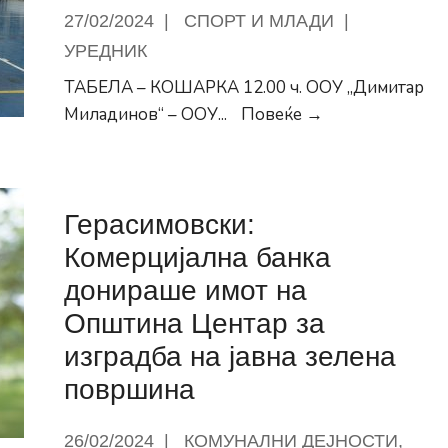
Центар
27/02/2024
|
СПОРТ И МЛАДИ
|
УРЕДНИК
ТАБЕЛА – КОШАРКА 12.00 ч. ООУ „Димитар
Резултати
Миладинов“ – ООУ
...
Повеќе →
од
натпреварите
во
Герасимовски:
кошарка
во
Комерцијална банка
Лига
донираше имот на
Центар
Општина Центар за
2023/2024
изградба на јавна зелена
година
површина
26/02/2024
|
КОМУНАЛНИ ДЕЈНОСТИ
,