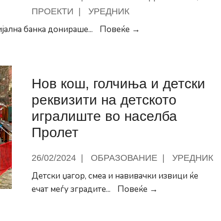
ПРОЕКТИ
|
УРЕДНИК
Герасимовски:
јална банка донираше
...
Повеќе →
Комерцијална
банка
донираше
Нов кош, голчиња и детски
имот
на
реквизити на детското
Општина
игралиште во населба
Центар
Пролет
за
изградба
26/02/2024
|
ОБРАЗОВАНИЕ
|
УРЕДНИК
на
јавна
Детски џагор, смеа и навивачки извици ќе
зелена
Нов
ечат меѓу зградите
...
Повеќе →
површина
кош,
голчиња