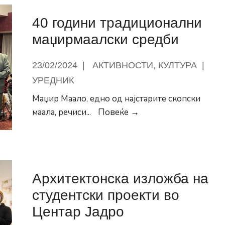
и
40 години традиционални
детски
реквизити
маџирмаалски средби
на
детското
23/02/2024
|
АКТИВНОСТИ
,
КУЛТУРА
|
игралиште
УРЕДНИК
во
Маџир Маало, едно од најстарите скопски
населба
40
маала, речиси
...
Повеќе →
Пролет
години
традиционални
маџирмаалски
средби
Архитектонска изложба на
студентски проекти во
Центар Јадро