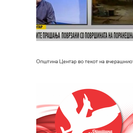
за
време
на
велигден
празници
Општина Центар во текот на вчерашнио