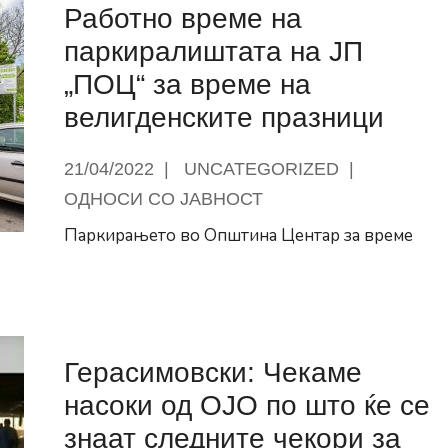
Работно време на
работн
паркиралиштата на ЈП
„ПОЦ“ за време на
велигденските празници
21/04/2022
|
UNCATEGORIZED
|
ОДНОСИ СО ЈАВНОСТ
Паркирањето во Општина Центар за време
иштата
Герасимовски: Чекаме
насоки од ОЈО по што ќе се
знаат следните чекори за