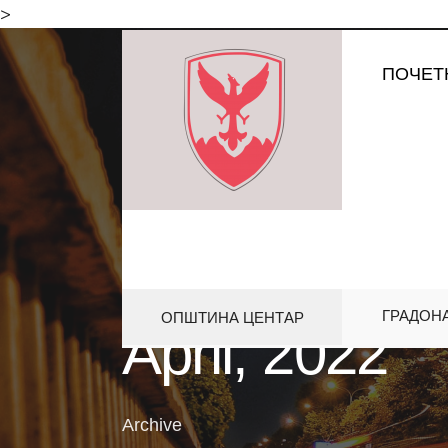
for:
>
Skip
ПОЧЕТ
to
content
ГРАДОН
ОПШТИНА ЦЕНТАР
April, 2022
Archive