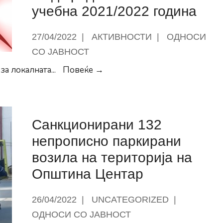
учебна 2021/2022 година
на
великанот
27/04/2022
|
АКТИВНОСТИ
|
ОДНОСИ
Горан
Стефановски
СО ЈАВНОСТ
Оглас
 за локалната
...
Повеќе →
за
доделување
награди
Санкционирани 132
за
најдобри
непрописно паркирани
наставници
возила на територија на
од
Општина Центар
одделенска
и
26/04/2022
|
UNCATEGORIZED
|
од
ОДНОСИ СО ЈАВНОСТ
предметна