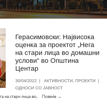
Герасимовски: Највисока
оценка за проектот „Нега
на стари лица во домашни
услови“ во Општина
Центар
30/04/2022
|
АКТИВНОСТИ
,
ПРОЕКТИ
|
ОДНОСИ СО ЈАВНОСТ
Герасимовски:
а на стари лица во
...
Повеќе →
Највисока