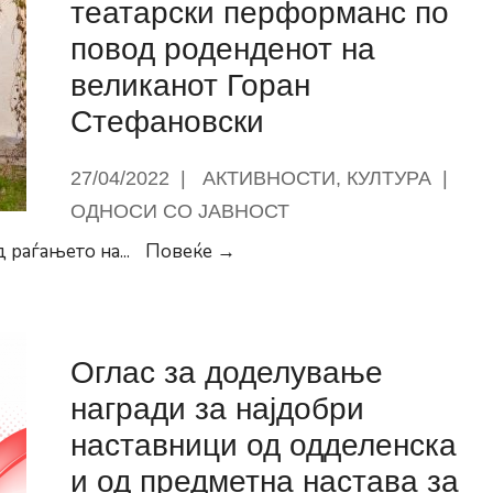
жените
театарски перформанс по
до
повод роденденот на
полесно
великанот Горан
вработување
Стефановски
или
почнување
27/04/2022
|
АКТИВНОСТИ
,
КУЛТУРА
|
на
сопствен
ОДНОСИ СО ЈАВНОСТ
бизнис
Герасимовски:
д раѓањето на
...
Повеќе →
Нов
мурал
и
Оглас за доделување
театарски
перформанс
награди за најдобри
по
наставници од одделенска
повод
и од предметна настава за
роденденот