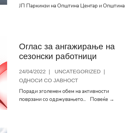
настава
ЈП Паркинзи на Општина Центар и Општина
за
ионирани
учебна
2021/2022
писно
година
рани
Оглас за ангажирање на
а
сезонски работници
рија
24/04/2022
|
UNCATEGORIZED
|
на
ОДНОСИ СО ЈАВНОСТ
р
Поради зголемен обем на активности
Оглас
поврзани со одржувањето
...
Повеќе →
за
ангажи
на
сезонск