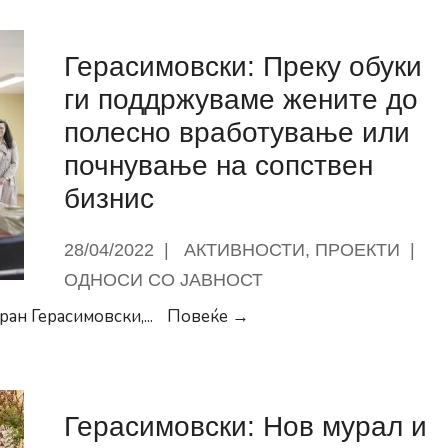
оценка
за
Герасимовски: Преку обуки
проектот
„Нега
ги поддржуваме жените до
на
полесно вработување или
стари
почнување на сопствен
лица
бизнис
во
домашни
28/04/2022
|
АКТИВНОСТИ
,
ПРОЕКТИ
|
услови“
во
ОДНОСИ СО ЈАВНОСТ
Општина
Герасимовски:
ран Герасимовски,
...
Повеќе →
Центар
Преку
обуки
ги
Герасимовски: Нов мурал и
поддржуваме