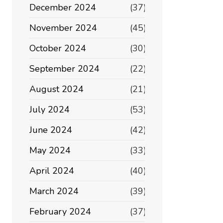
December 2024
(37)
ици
November 2024
(45)
October 2024
(30)
September 2024
(22)
August 2024
(21)
July 2024
(53)
June 2024
(42)
May 2024
(33)
April 2024
(40)
March 2024
(39)
February 2024
(37)