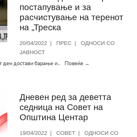
постапување и за
расчистување на теренот
ските
на „Треска
20/04/2022
|
ПРЕС
|
ОДНОСИ СО
ЈАВНОСТ
Герасимовски:
т ден достави барање и
...
Повеќе →
Чекаме
насоки
од
Дневен ред за деветта
ОЈО
по
седница на Совет на
што
Општина Центар
ќе
се
19/04/2022
|
СОВЕТ
|
ОДНОСИ СО