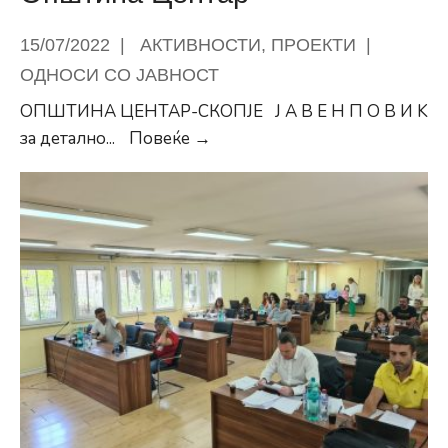
15/07/2022
|
АКТИВНОСТИ
,
ПРОЕКТИ
|
ОДНОСИ СО ЈАВНОСТ
ОПШТИНА ЦЕНТАР-СКОПЈЕ Ј А В Е Н П О В И K
Јавен
за детално
...
Повеќе →
повик
за
изработката
на
Социјален
план
за
периодот
2022-
2025
година