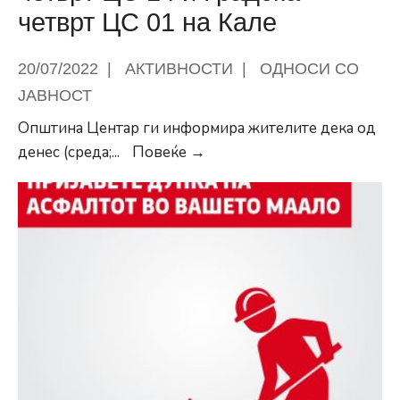
приведено
четврт ЦС 01 на Кале
1
лице
20/07/2022
|
АКТИВНОСТИ
|
ОДНОСИ СО
ЈАВНОСТ
Општина Центар ги информира жителите дека од
Од
денес (среда;
...
Повеќе →
денес
започнуваат
јавните
анкети
за
ДУП-
овите
Градска
четврт
ЦС