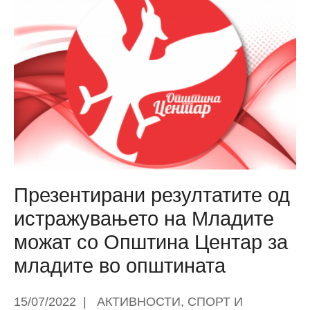
иницијатива
за
измена
на
Законот
за
градежно
земјиште:
Наместо
со
30%
Презентирани резултатите од
сопственост,
истражувањето на Младите
со
можат со Општина Центар за
70%
да
младите во општината
може
да
15/07/2022
|
АКТИВНОСТИ
,
СПОРТ И