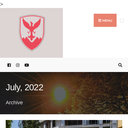
Search
>
for:
Skip
to
MENU
content
July, 2022
Archive