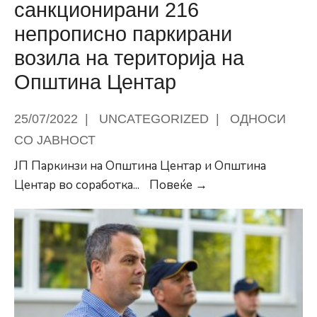
санкционирани 216
непрописно паркирани
возила на територија на
Општина Центар
25/07/2022
|
UNCATEGORIZED
|
ОДНОСИ
СО ЈАВНОСТ
ЈП Паркинзи на Општина Центар и Општина
Изминатата
Центар во соработка
...
Повеќе →
седмица
санкционирани
216
непрописно
паркирани
возила