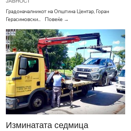
ЈАВНОСТ
Градоначалникот на Општина Центар, Горан
Герасимовски:
Герасимовски
...
Повеќе →
Започнува
реконструкција
на
улицата
„Козара“
во
Капиштец
Изминатата седмица