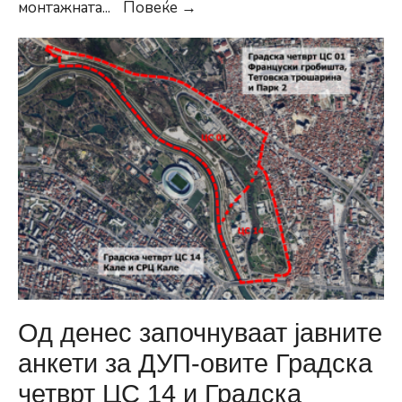
Герасимовски:
монтажната
...
Повеќе →
МВР
изврши
увид
во
катната
гаража
кај
ТЦ
„Буњаковец“
–
оштетени
се
вкупно
Од денес започнуваат јавните
18
анкети за ДУП-овите Градска
возила
четврт ЦС 14 и Градска
и