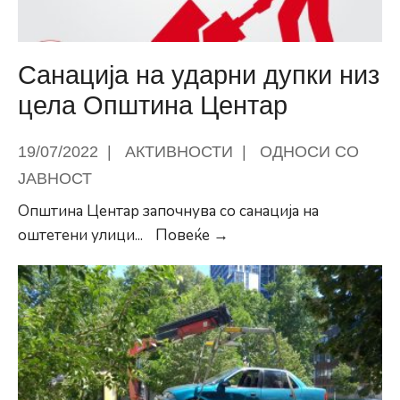
14
и
Градска
Санација на ударни дупки низ
четврт
цела Општина Центар
ЦС
01
19/07/2022
|
АКТИВНОСТИ
|
ОДНОСИ СО
на
ЈАВНОСТ
Кале
Општина Центар започнува со санација на
Санација
оштетени улици
...
Повеќе →
на
ударни
дупки
низ
цела
Општина