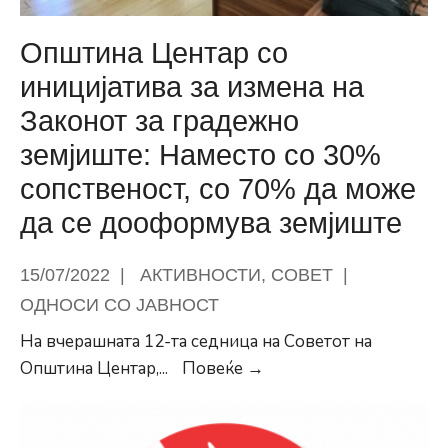
за
Општина
Општина Центар со
Центар
иницијатива за измена на
Законот за градежно
земјиште: Наместо со 30%
сопственост, со 70% да може
да се дооформува земјиште
15/07/2022
|
АКТИВНОСТИ
,
СОВЕТ
|
ОДНОСИ СО ЈАВНОСТ
На вчерашната 12-та седница на Советот на
Општина
Општина Центар,
...
Повеќе →
Центар
со