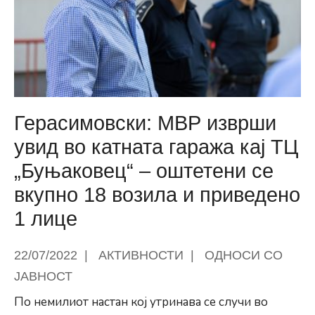
на
територија
на
Општина
Центар
Герасимовски: МВР изврши
увид во катната гаража кај ТЦ
„Буњаковец“ – оштетени се
вкупно 18 возила и приведено
1 лице
22/07/2022
|
АКТИВНОСТИ
|
ОДНОСИ СО
ЈАВНОСТ
По немилиот настан кој утринава се случи во