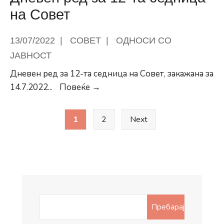
на Совет
13/07/2022
|
СОВЕТ
|
ОДНОСИ СО
ЈАВНОСТ
Дневен ред за 12-та седница на Совет, закажана за
Дневен
14.7.2022
...
Повеќе →
ред
Posts
за
1
2
Next
pagination
12-
та
седница
на
Совет
Search
Пребарај
for: