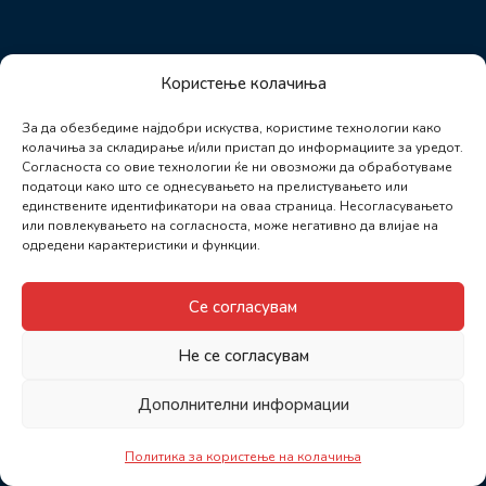
Користење колачиња
За да обезбедиме најдобри искуства, користиме технологии како
колачиња за складирање и/или пристап до информациите за уредот.
Согласноста со овие технологии ќе ни овозможи да обработуваме
податоци како што се однесувањето на прелистувањето или
единствените идентификатори на оваа страница. Несогласувањето
или повлекувањето на согласноста, може негативно да влијае на
одредени карактеристики и функции.
Се согласувам
Не се согласувам
Дополнителни информации
Политика за користење на колачиња