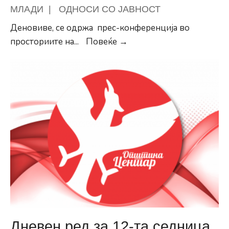
се
МЛАДИ
|
ОДНОСИ СО ЈАВНОСТ
дооформува
Деновиве, се одржа прес-конференција во
земјиште
Презентирани
просториите на
...
Повеќе →
резултатите
од
истражувањето
на
Младите
можат
со
Општина
Центар
за
младите
во
општината
Дневен ред за 12-та седница