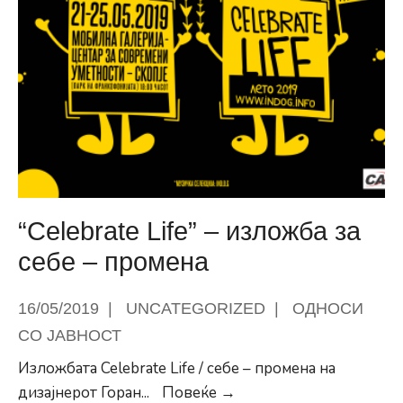
сезонски
работници
“Celebrate Life” – изложба за
себе – промена
16/05/2019
|
UNCATEGORIZED
|
ОДНОСИ
СО ЈАВНОСТ
Изложбата Celebrate Life / себе – промена на
“Celebrate
дизајнерот Горан
...
Повеќе →