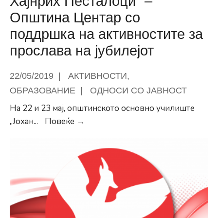
Хајнрих Песталоци“ –
Општина Центар со
поддршка на активностите за
прослава на јубилејот
22/05/2019
|
АКТИВНОСТИ
,
ОБРАЗОВАНИЕ
|
ОДНОСИ СО ЈАВНОСТ
На 22 и 23 мај, општинското основно училиште
Се
„Јохан
...
Повеќе →
одбележува
педесетгодишнината
на
основното
училиште
„Јохан
Хајнрих