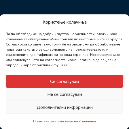
Користење колачиња
За да обезбедиме најдобри искуства, користиме технологии како
колачиња за складирање и/или пристап до информациите за уредот.
Согласноста со овие технологии ќе ни овозможи да обработуваме
податоци како што се однесувањето на прелистувањето или
единствените идентификатори на оваа страница. Несогласувањето
или повлекувањето на согласноста, може негативно да влијае на
одредени карактеристики и функции.
Се согласувам
Не се согласувам
Дополнителни информации
Политика за користење на колачиња