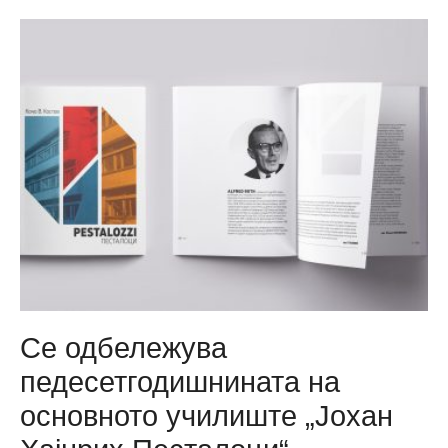
Центар
ги
награди
најдобрите
наставници
и
ученици
од
сите
општински
училишта
Се одбележува
педесетгодишнината на
основното училиште „Јохан