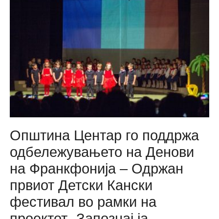
тркала“
–
Општина
Центар
доделува
субвенции
за
велосипеди
и
тротинети
Општина Центар го поддржа
одбележувањето на Денови
на Франкфонија – Одржан
првиот Детски Кански
фестивал во рамки на
проектот „Запознај ја