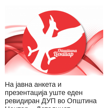
Life”
–
изложба
за
себе
–
промена
На јавна анкета и
презентација уште еден
ревидиран ДУП во Општина