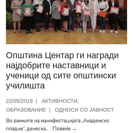
распуст
Општина Центар ги награди
најдобрите наставници и
ученици од сите општински
училишта
22/05/2019
|
АКТИВНОСТИ
,
ОБРАЗОВАНИЕ
|
ОДНОСИ СО ЈАВНОСТ
Во рамките на манифестацијата „Академско
Општина
пладне“, денеска
...
Повеќе →