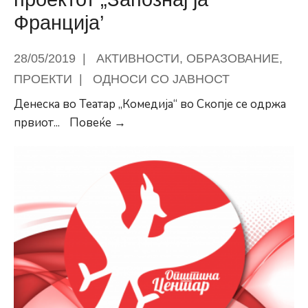
Франција’
28/05/2019
|
АКТИВНОСТИ
,
ОБРАЗОВАНИЕ
,
ПРОЕКТИ
|
ОДНОСИ СО ЈАВНОСТ
Денеска во Театар „Комедија“ во Скопје се одржа
Општина
првиот
...
Повеќе →
Центар
го
поддржа
одбележувањето
на
Денови
на
Франкфонија
–
Одржан