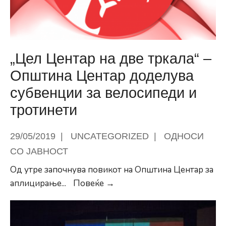
за
храна“
–
Благодарници
„Цел Центар на две тркала“ –
за
Општина Центар доделува
општествено
субвенции за велосипеди и
одговорните
компании,
тротинети
донатори
во
29/05/2019
|
UNCATEGORIZED
|
ОДНОСИ
проектот
СО ЈАВНОСТ
Од утре започнува повикот на Општина Центар за
„Цел
аплицирање
...
Повеќе →
Центар
на
две