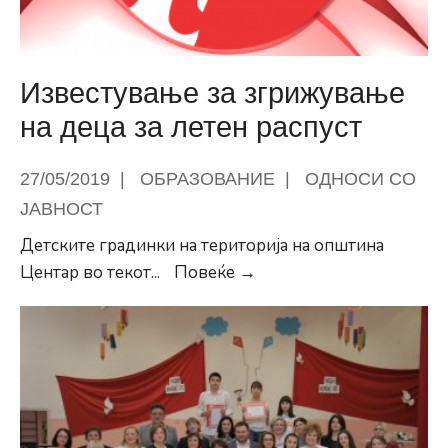
првиот
Детски
Кански
Известување за згрижување
фестивал
на деца за летен распуст
во
рамки
27/05/2019
|
ОБРАЗОВАНИЕ
|
ОДНОСИ СО
на
ЈАВНОСТ
проектот
„Запознај
Детските градинки на територија на општина
ја
Известување
Центар во текот
...
Повеќе →
Франција’
за
згрижување
на
деца
за
летен