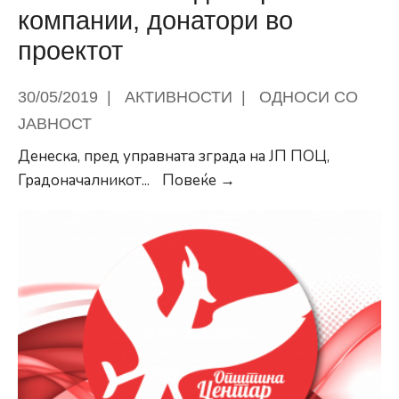
компании, донатори во
проектот
30/05/2019
|
АКТИВНОСТИ
|
ОДНОСИ СО
ЈАВНОСТ
Денеска, пред управната зграда на ЈП ПОЦ,
Продолжува
Градоначалникот
...
Повеќе →
проектот
„Нула
глад“
на
Општина
Центар
и
невладината
„Банка