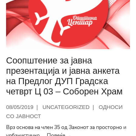
ревидиран
ДУП
во
Општина
Центар
–
Деталниот
Соопштение за јавна
Урбанистички
презентација и јавна анкета
План
на Предлог ДУП Градска
за
Градска
четврт Ц 03 – Соборен Храм
четврт
Ц03
08/05/2019
|
UNCATEGORIZED
|
ОДНОСИ
–
СО ЈАВНОСТ
Соборен
Врз основа на член 35 од Законот за просторно и
храм
Соопштение
урбанистичко
...
Повеќе →