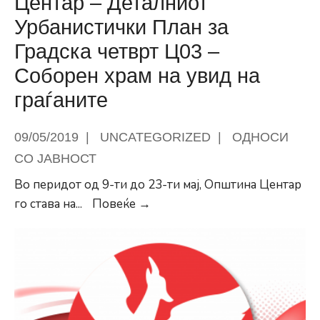
Центар – Деталниот
Урбанистички План за
Градска четврт Ц03 –
Соборен храм на увид на
граѓаните
09/05/2019
|
UNCATEGORIZED
|
ОДНОСИ
СО ЈАВНОСТ
Во перидот од 9-ти до 23-ти мај, Општина Центар
На
го става на
...
Повеќе →
јавна
анкета
и
презентација
уште
еден