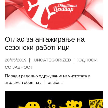
Песталоци“
–
Општина
Центар
со
поддршка
Оглас за ангажирање на
на
сезонски работници
активностите
за
20/05/2019
|
UNCATEGORIZED
|
ОДНОСИ
прослава
СО ЈАВНОСТ
на
јубилејот
Поради редовно одржување на чистотата и
Оглас
зголемен обем на
...
Повеќе →
за
ангажирање
на