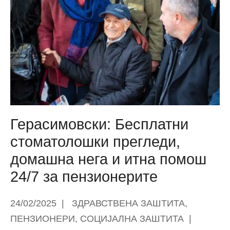
средби: Ја
одржуваме
традицијата,
Маџир
Маало
е
едно
од
најстарите
Герасимовски: Бесплатни
и
стоматолошки прегледи,
најавтентични
домашна нега и итна помош
скопски
маала
24/7 за пензионерите
24/02/2025
|
ЗДРАВСТВЕНА ЗАШТИТА
,
ПЕНЗИОНЕРИ
,
СОЦИЈАЛНА ЗАШТИТА
|