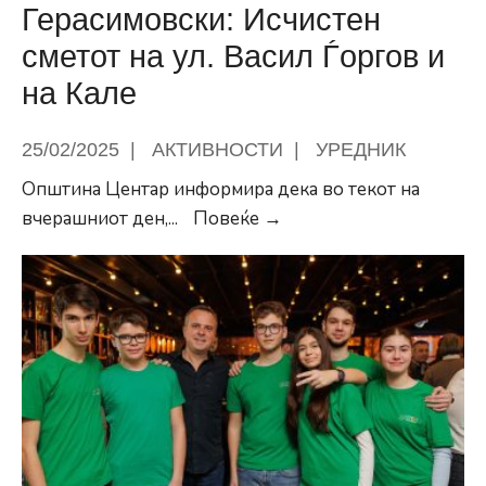
за
Герасимовски: Исчистен
грижа
сметот на ул. Васил Ѓоргов и
кон
на Кале
пензионерите
25/02/2025
|
АКТИВНОСТИ
|
УРЕДНИК
Општина Центар информира дека во текот на
Герасимовски:
вчерашниот ден,
...
Повеќе →
Исчистен
сметот
на
ул.
Васил
Ѓоргов
и
на
Кале