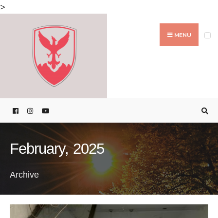
Search
>
for:
Skip
to
MENU
content
February, 2025
Archive