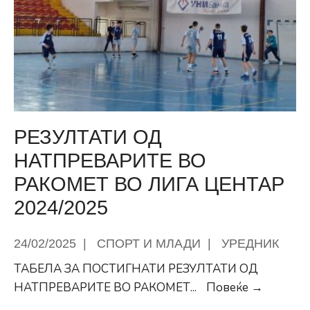
идејно
решение
на
спортски
комплекси
во
Центар
РЕЗУЛТАТИ ОД
НАТПРЕВАРИТЕ ВО
РАКОМЕТ ВО ЛИГА ЦЕНТАР
2024/2025
24/02/2025
|
СПОРТ И МЛАДИ
|
УРЕДНИК
ТАБЕЛА ЗА ПОСТИГНАТИ РЕЗУЛТАТИ ОД
РЕЗУЛТ
НАТПРЕВАРИТЕ ВО РАКОМЕТ
...
Повеќе →
ОД