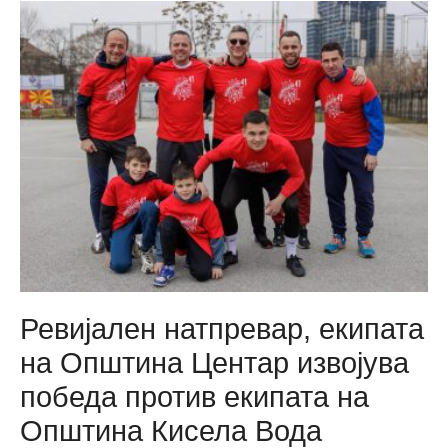
НАТПР
ВО
РАКОМ
ВО
ЛИГА
ЦЕНТА
2024/20
Ревијален натпревар, екипата
на Општина Центар извојува
победа против екипата на
Општина Кисела Вода