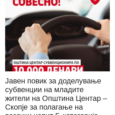
финансиски
ги
поддржа
младите
таленти
на
Space
Walkers,
да
им
посакаме
среќа
Јавен повик за доделување
на
субвенции на младите
светската
жители на Општина Центар –
роботска
олимпијада
Скопје за полагање на