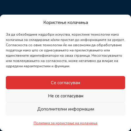
Користење колачиња
За да обезбедиме најдобри искуства, користиме технологии како
колачиња за складирање и/или пристап до информациите за уредот.
Согласноста со овие технологии ќе ни овозможи да обработуваме
податоци како што се однесувањето на прелистувањето или
единствените идентификатори на оваа страница. Несогласувањето
или повлекувањето на согласноста, може негативно да влијае на
одредени карактеристики и функции.
Се согласувам
Не се согласувам
Дополнителни информации
Политика за користење на колачиња