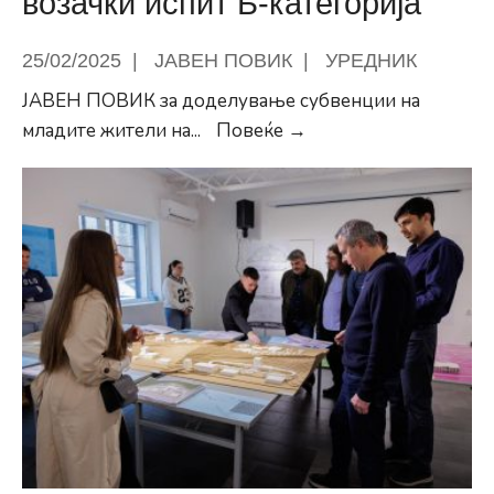
возачки испит Б-категорија
25/02/2025
|
ЈАВЕН ПОВИК
|
УРЕДНИК
ЈАВЕН ПОВИК за доделување субвенции на
Јавен
младите жители на
...
Повеќе →
повик
за
доделување
субвенции
на
младите
жители
на
Општина
Центар
–
Скопје