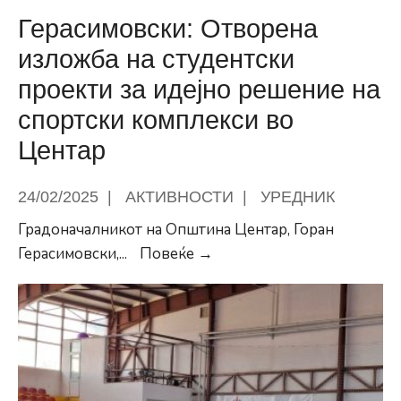
за
Герасимовски: Отворена
полагање
изложба на студентски
на
проекти за идејно решение на
возачки
испит
спортски комплекси во
Б-
Центар
категорија
24/02/2025
|
АКТИВНОСТИ
|
УРЕДНИК
Градоначалникот на Општина Центар, Горан
Герасимовски:
Герасимовски,
...
Повеќе →
Отворена
изложба
на
студентски
проекти
за