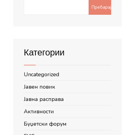
Search
Пребарај
да
for:
го
чуваме
и
негуваме
Категории
Uncategorized
Јавен повик
Јавна расправа
Активности
Буџетски форум