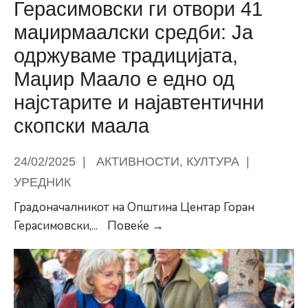
Вода
Герасимовски ги отвори 41
маџирмаалски средби: Ја
одржуваме традицијата,
Маџир Маало е едно од
најстарите и најавтентични
скопски маала
24/02/2025
|
АКТИВНОСТИ
,
КУЛТУРА
|
УРЕДНИК
Градоначалникот на Општина Центар Горан
Герасимовски
Герасимовски,
...
Повеќе →
ги
отвори
41
маџирмаалски