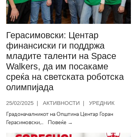
Герасимовски: Центар
финансиски ги поддржа
младите таленти на Space
Walkers, да им посакаме
среќа на светската роботска
олимпијада
25/02/2025
|
АКТИВНОСТИ
|
УРЕДНИК
Градоначалникот на Општина Центар Горан
Герасимовски:
Герасимовски,
...
Повеќе →
Центар