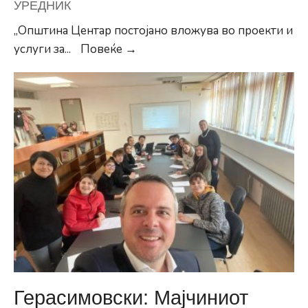
УРЕДНИК
„Општина Центар постојано вложува во проекти и
Герасимовски:
услуги за
...
Повеќе →
Бесплатни
стоматолошки
прегледи,
домашна
нега
и
итна
помош
24/7
за
пензионерите
Герасимовски: Мајчиниот