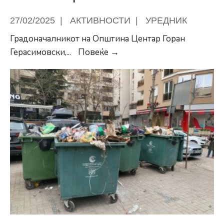
27/02/2025
|
АКТИВНОСТИ
|
УРЕДНИК
Градоначалникот на Општина Центар Горан
Герасимовски
Герасимовски,
...
Повеќе →
најави
посета
на
сите
осум
пензионерски
клуба
во
Центар:
Ние
сме
пример