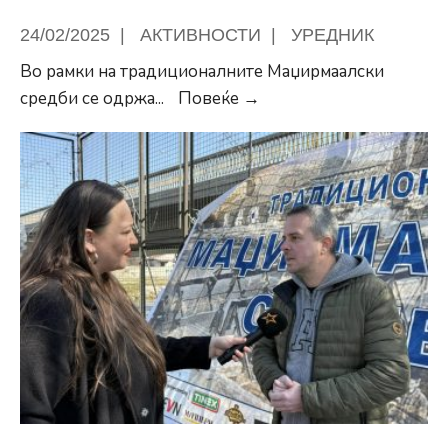
24/02/2025
|
АКТИВНОСТИ
|
УРЕДНИК
Во рамки на традиционалните Маџирмаалски
Ревијален
средби се одржа
...
Повеќе →
натпревар,
екипата
на
Општина
Центар
извојува
победа
против
екипата
на
Општина
Кисела