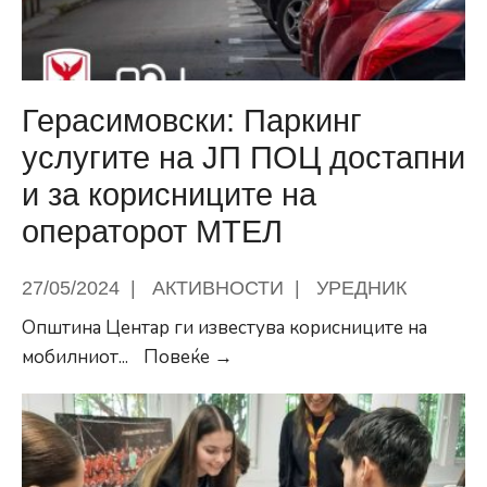
Герасимовски: Паркинг
услугите на ЈП ПОЦ достапни
и за корисниците на
операторот МТЕЛ
27/05/2024
|
АКТИВНОСТИ
|
УРЕДНИК
Општина Центар ги известува корисниците на
Герасимовски:
мобилниот
...
Повеќе →
Паркинг
услугите
на
ЈП