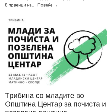
Општина
8 првенци на
...
Повеќе →
Центар
ги
награди
најдобрите
наставници
и
ученици,
првенци
на
генерација
Tрибина со младите во
Општина Центар за почиста и