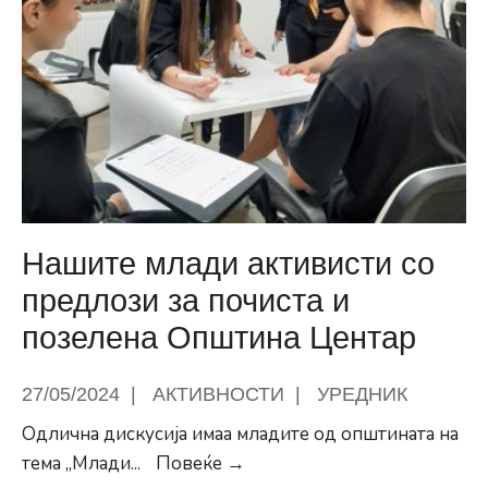
ПОЦ
достапни
и
за
корисниците
на
операторот
МТЕЛ
Нашите млади активисти со
предлози за почиста и
позелена Општина Центар
27/05/2024
|
АКТИВНОСТИ
|
УРЕДНИК
Одлична дискусија имаа младите од општината на
Нашите
тема „Млади
...
Повеќе →