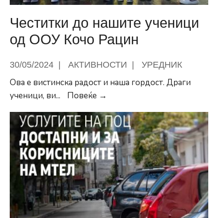
Честитки до нашите ученици
од ООУ Кочо Рацин
30/05/2024
|
АКТИВНОСТИ
|
УРЕДНИК
Ова е вистинска радост и наша гордост. Драги
Честитки
ученици, ви
...
Повеќе →
до
нашите
ученици
од
ООУ
Кочо
Рацин