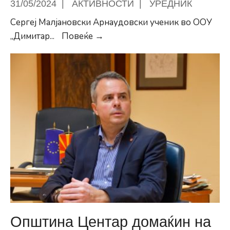
31/05/2024
|
АКТИВНОСТИ
|
УРЕДНИК
Сергеј Малјановски Арнаудовски ученик во ООУ
Благодарност
„Димитар
...
Повеќе →
до
нашите
ученици
кои
се
најголеми
промотори
на
Општината
и
Државата
Општина Центар домаќин на