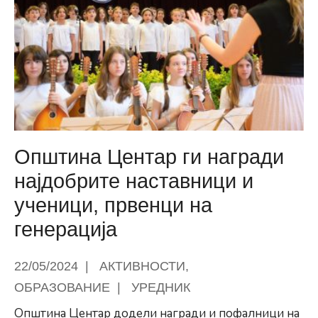
Општина
Центар
за
придонесот
во
културата
Општина Центар ги награди
најдобрите наставници и
ученици, првенци на
генерација
22/05/2024
|
АКТИВНОСТИ
,
ОБРАЗОВАНИЕ
|
УРЕДНИК
Општина Центар додели награди и пофалници на