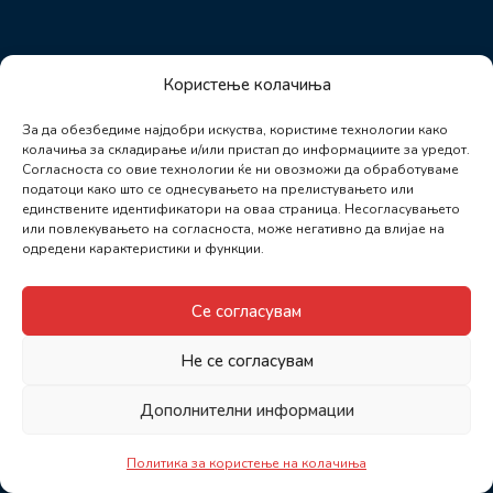
Користење колачиња
За да обезбедиме најдобри искуства, користиме технологии како
колачиња за складирање и/или пристап до информациите за уредот.
Согласноста со овие технологии ќе ни овозможи да обработуваме
податоци како што се однесувањето на прелистувањето или
единствените идентификатори на оваа страница. Несогласувањето
или повлекувањето на согласноста, може негативно да влијае на
одредени карактеристики и функции.
Се согласувам
Не се согласувам
Дополнителни информации
Политика за користење на колачиња