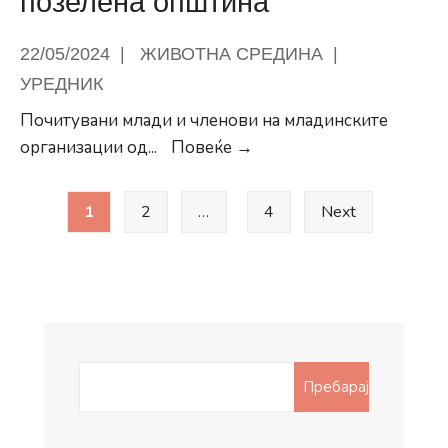
позелена општина
22/05/2024
|
ЖИВОТНА СРЕДИНА
|
УРЕДНИК
Почитувани млади и членови на младинските
Tрибина
организации од
...
Повеќе →
со
Posts
младите
1
2
…
4
Next
pagination
во
Општина
Центар
за
почиста
и
Search
Пребарај
позелена
for:
општина