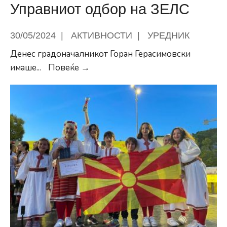
Управниот одбор на ЗЕЛС
30/05/2024
|
АКТИВНОСТИ
|
УРЕДНИК
Денес градоначалникот Горан Герасимовски
Општина
имаше
...
Повеќе →
Центар
домаќин
на
Управниот
одбор
на
ЗЕЛС