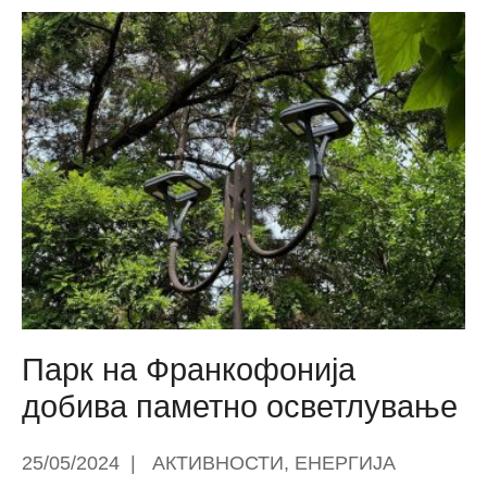
млади
активисти
со
предлози
за
почиста
и
позелена
Општина
Центар
Парк на Франкофонија
добива паметно осветлување
25/05/2024
|
АКТИВНОСТИ
,
ЕНЕРГИЈА