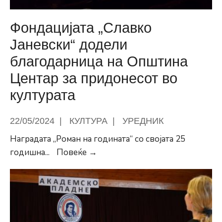
Фондацијата „Славко
Јаневски“ додели
благодарница на Општина
Центар за придонесот во
културата
22/05/2024
|
КУЛТУРА
|
УРЕДНИК
Наградата „Роман на годината“ со својата 25
Фондацијата
годишна
...
Повеќе →
„Славко
Јаневски“
додели
благодарница
на