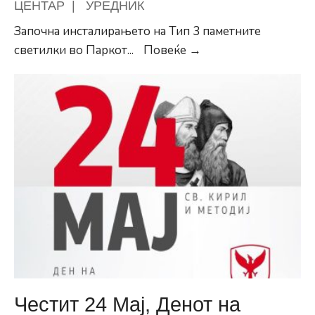
ЦЕНТАР
|
УРЕДНИК
Започна инсталирањето на Тип 3 паметните
Парк
светилки во Паркот
...
Повеќе →
на
Франкофонија
добива
паметно
осветлување
Честит 24 Мај, Денот на