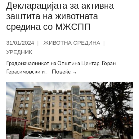
Декларацијата за активна
заштита на животната
средина со МЖСПП
31/01/2024
|
ЖИВОТНА СРЕДИНА
|
УРЕДНИК
Градоначалникот на Општина Центар, Горан
Градоначалникот
Герасимовски и
...
Повеќе →
ја
потпиша
Декларацијата
за
активна
заштита
на
животната