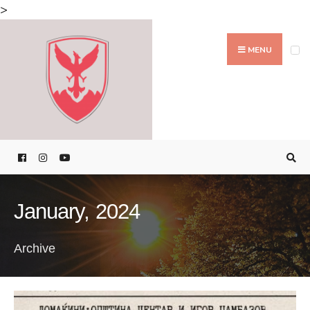
Search
>
for:
Skip
to
MENU
content
January, 2024
Archive