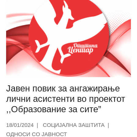
„Пролет“
го
доби
финалниот
изглед
Јавен повик за ангажирање
лични асистенти во проектот
,,Образование за сите”
18/01/2024
|
СОЦИЈАЛНА ЗАШТИТА
|
ОДНОСИ СО ЈАВНОСТ