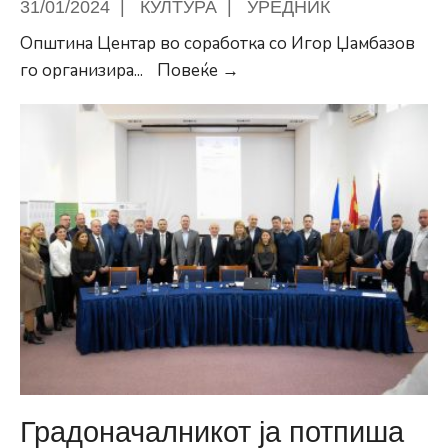
31/01/2024
|
КУЛТУРА
|
УРЕДНИК
Општина Центар во соработка со Игор Џамбазов
„За
го организира
...
Повеќе →
Маестрото“,
одбележување
на
роденденот
на
маестро
Александар
Џамбазов
Градоначалникот ја потпиша