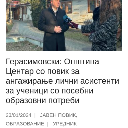
резултати
на
терен
Герасимовски: Општина
Центар со повик за
ангажирање лични асистенти
за ученици со посебни
образовни потреби
23/01/2024
|
ЈАВЕН ПОВИК
,
ОБРАЗОВАНИЕ
|
УРЕДНИК