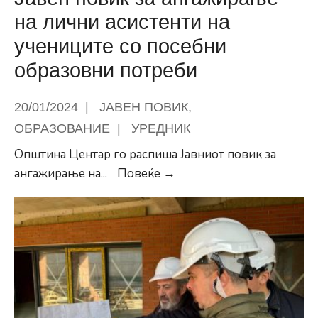
на лични асистенти на
учениците со посебни
образовни потреби
20/01/2024
|
ЈАВЕН ПОВИК
,
ОБРАЗОВАНИЕ
|
УРЕДНИК
Општина Центар го распиша Јавниот повик за
Општина
ангажирање на
...
Повеќе →
Центар
распиша
Јавен
повик
за
ангажирање
на