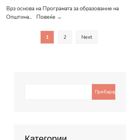
Врз основа на Програмата за образование на
Јавен
Општина
...
Повеќе →
повик
Posts
за
1
2
Next
pagination
ангажирање
лични
асистенти
во
проектот
,,Образование
Search
Пребарај
за
for:
сите”
Категории