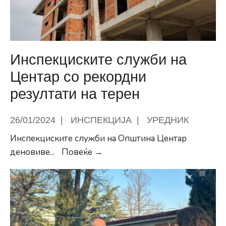
од
областа
на
спортот
Инспекциските служби на
за
Центар со рекордни
2024
резултати на терен
година
26/01/2024
|
ИНСПЕКЦИЈА
|
УРЕДНИК
Инспекциските служби на Општина Центар
Инспекциските
деновиве
...
Повеќе →
служби
на
Центар
со
рекордни