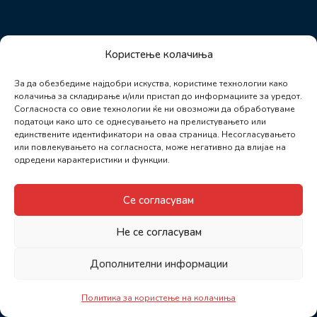
Користење колачиња
За да обезбедиме најдобри искуства, користиме технологии како
колачиња за складирање и/или пристап до информациите за уредот.
Согласноста со овие технологии ќе ни овозможи да обработуваме
податоци како што се однесувањето на прелистувањето или
единствените идентификатори на оваа страница. Несогласувањето
или повлекувањето на согласноста, може негативно да влијае на
одредени карактеристики и функции.
Се согласувам
Не се согласувам
Дополнителни информации
Политика за користење на колачиња