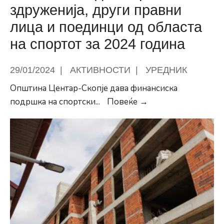
здруженија, други правни
лица и поединци од областа
на спортот за 2024 година
29/01/2024
|
АКТИВНОСТИ
|
УРЕДНИК
Општина Центар-Скопје дава финансиска
Јавен
подршка на спортски
...
Повеќе →
повик
до
спортски
здруженија,
други
правни
лица
и
поединци