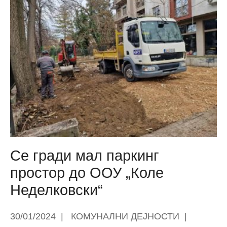
до
40
возила
добиваат
станарите
близу
автобуската
КИМ
Се гради мал паркинг
простор до ООУ „Коле
Неделковски“
30/01/2024
|
КОМУНАЛНИ ДЕЈНОСТИ
|