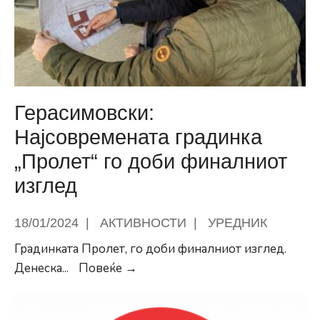
лични
асистенти
на
учениците
со
посебни
Герасимовски:
образовни
Најсовремената градинка
потреби
„Пролет“ го доби финалниот
изглед
18/01/2024
|
АКТИВНОСТИ
|
УРЕДНИК
Градинката Пролет, го доби финалниот изглед.
Герасимовски:
Денеска
...
Повеќе →
Најсовремената
градинка