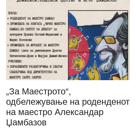
„За Маестрото“,
одбележување на роденденот
на маестро Александар
Џамбазов