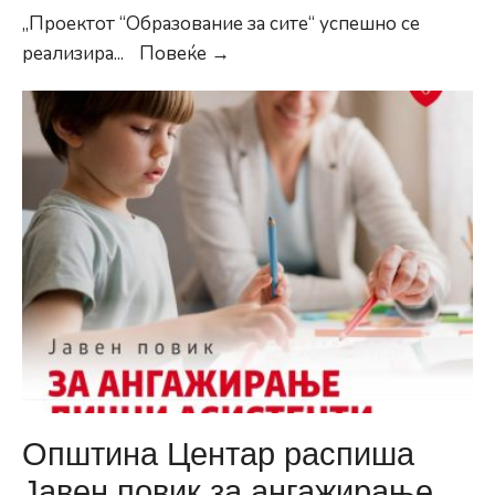
„Проектот “Образование за сите“ успешно се
Герасимовски:
реализира
...
Повеќе →
Општина
Центар
со
повик
за
ангажирање
лични
асистенти
за
ученици
со
посебни
образовни
Општина Центар распиша
потреби
Јавен повик за ангажирање