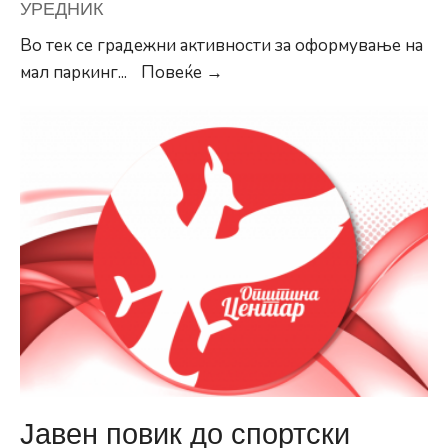
УРЕДНИК
Во тек се градежни активности за оформување на
Се
мал паркинг
...
Повеќе →
гради
мал
паркинг
простор
до
ООУ
„Коле
Неделковски“
Јавен повик до спортски