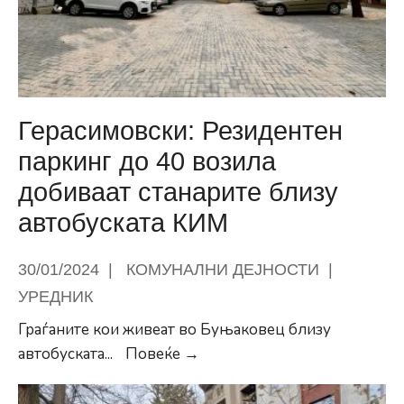
средина
со
МЖСПП
Герасимовски: Резидентен
паркинг до 40 возила
добиваат станарите близу
автобуската КИМ
30/01/2024
|
КОМУНАЛНИ ДЕЈНОСТИ
|
УРЕДНИК
Граѓаните кои живеат во Буњаковец близу
Герасимовски:
автобуската
...
Повеќе →
Резидентен
паркинг