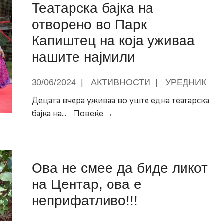
Театарска бајка на
во
отворено во Парк
ритамот
на
Капиштец на која уживаа
детските
нашите најмили
срца
30/06/2024
|
АКТИВНОСТИ
|
УРЕДНИК
Децата вчера уживаа во уште една театарска
Театарска
бајка на
...
Повеќе →
бајка
на
отворено
Ова не смее да биде ликот
во
Парк
на Центар, ова е
Капиштец
неприфатливо!!!
на
која