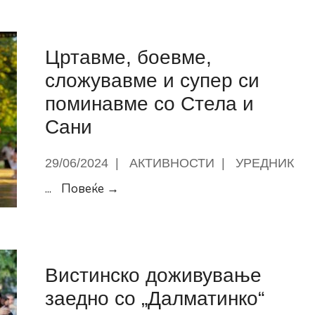
со
младите
Цртавме, боевме,
од
КК
сложувавме и супер си
Работнички
поминавме со Стела и
како
Сани
дел
од
29/06/2024
|
АКТИВНОСТИ
|
УРЕДНИК
проектот
„На
Цртавме,
...
Повеќе →
одмор
боевме,
сум,
сложувавме
во
и
Скопје
супер
Вистинско доживување
сум“
си
заедно со „Далматинко“
поминавме