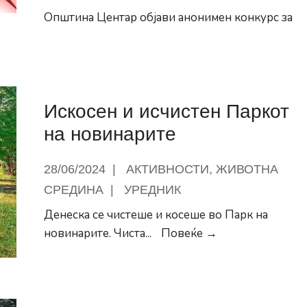
Општина Центар објави анонимен конкурс за
Искосен и исчистен Паркот
на новинарите
28/06/2024
|
АКТИВНОСТИ
,
ЖИВОТНА
СРЕДИНА
|
УРЕДНИК
Денеска се чистеше и косеше во Парк на
Искосен
новинарите. Чиста
...
Повеќе →
а
и
тивна
исчистен
Паркот
на