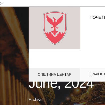
for:
>
Skip
ПОЧЕТ
to
content
ГРАДОН
ОПШТИНА ЦЕНТАР
June, 2024
Archive