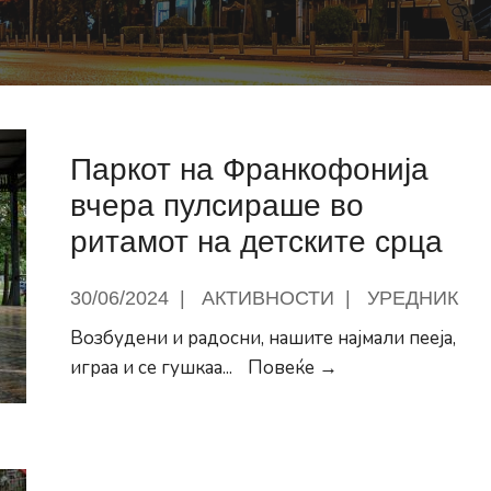
Паркот на Франкофонија
вчера пулсираше во
ритамот на детските срца
30/06/2024
|
АКТИВНОСТИ
|
УРЕДНИК
Возбудени и радосни, нашите најмали пееја,
Паркот
играа и се гушкаа
...
Повеќе →
на
Франкофонија
вчера
пулсираше