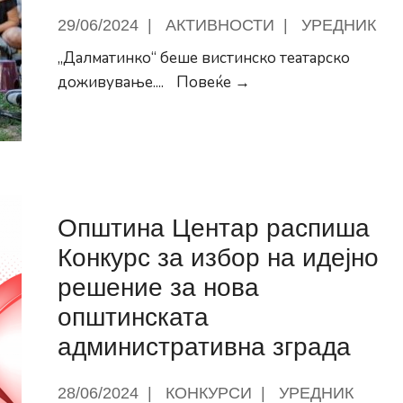
со
29/06/2024
|
АКТИВНОСТИ
|
УРЕДНИК
Стела
и
„Далматинко“ беше вистинско театарско
Сани
Вистинско
доживување.
...
Повеќе →
доживување
заедно
со
„Далматинко“
Општина Центар распиша
Конкурс за избор на идејно
решение за нова
општинската
административна зграда
28/06/2024
|
КОНКУРСИ
|
УРЕДНИК