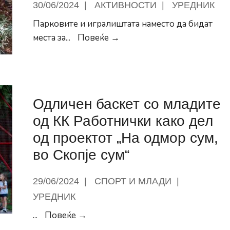
30/06/2024
|
АКТИВНОСТИ
|
УРЕДНИК
уживаа
Парковите и игралиштата наместо да бидат
нашите
Ова
места за
...
Повеќе →
најмили
не
смее
да
биде
Одличен баскет со младите
ликот
од КК Работнички како дел
на
Центар,
од проектот „На одмор сум,
ова
во Скопје сум“
е
неприфатливо!!!
29/06/2024
|
СПОРТ И МЛАДИ
|
УРЕДНИК
Одличен
...
Повеќе →
баскет