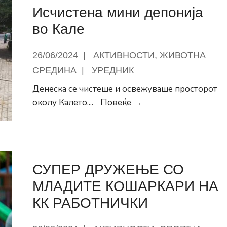
Исчистена мини депонија
новинарите
во Кале
26/06/2024
|
АКТИВНОСТИ
,
ЖИВОТНА
СРЕДИНА
|
УРЕДНИК
Денеска се чистеше и освежуваше просторот
Исчистена
околу Калето.
...
Повеќе →
мини
депонија
во
Кале
СУПЕР ДРУЖЕЊЕ СО
МЛАДИТЕ КОШАРКАРИ НА
КК РАБОТНИЧКИ