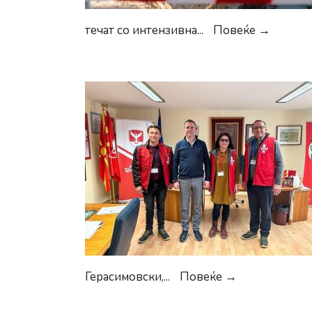
Герасим
течат со интензивна
...
Повеќе →
Интенз
се
работи
на
реконс
на
улицат
Ленино
Герасимовски
Герасимовски,
...
Повеќе →
Стартуваат