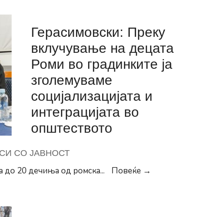
до
3-
Герасимовски: Преку
ти
март
вклучување на децата
во
Роми во градинките ја
младински
зголемуваме
центар
социјализацијата и
„Матично“
изложба
интеграцијата во
на
општеството
студентски
трудови
СИ СО ЈАВНОСТ
за
Герасимовски:
а до 20 дечиња од ромска
...
Повеќе →
нова
Преку
општинска
вклучување
зграда
на