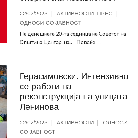
возила
на
22/02/2023
|
АКТИВНОСТИ
,
ПРЕС
|
територија
ОДНОСИ СО ЈАВНОСТ
на
На денешната 20-та седница на Советот на
Општина
Герасимовски:
Општина Центар, на
...
Повеќе →
Центар
Центар
од
денеска
Герасимовски: Интензивно
чекори
кон
се работи на
енергетска
реконструкција на улицата
независност
Ленинова
22/02/2023
|
АКТИВНОСТИ
|
ОДНОСИ
СО ЈАВНОСТ