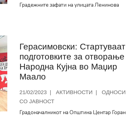
Градежните зафати на улицата Ленинова
овски:
ивно
Герасимовски: Стартуваат
трукција
подготовките за отворање
Народна Кујна во Маџир
а
Маало
ва
21/02/2023
|
АКТИВНОСТИ
|
ОДНОСИ
СО ЈАВНОСТ
Градоначалникот на Општина Центар Горан
: