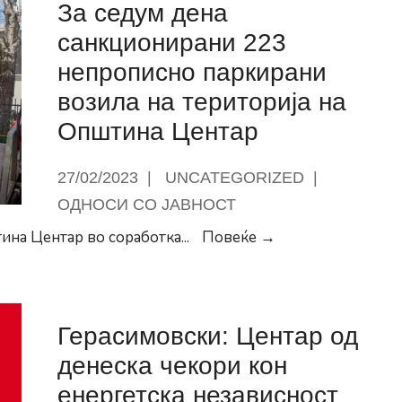
За седум дена
децата
Роми
санкционирани 223
во
непрописно паркирани
градинките
возила на територија на
ја
Општина Центар
зголемуваме
социјализацијата
27/02/2023
|
UNCATEGORIZED
|
и
интеграцијата
ОДНОСИ СО ЈАВНОСТ
во
За
ина Центар во соработка
...
Повеќе →
општеството
седум
дена
санкционирани
Герасимовски: Центар од
223
непрописно
денеска чекори кон
паркирани
енергетска независност