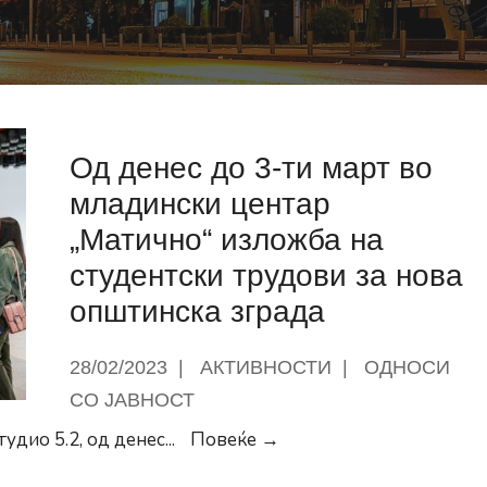
Од денес до 3-ти март во
младински центар
„Матично“ изложба на
студентски трудови за нова
општинска зграда
28/02/2023
|
АКТИВНОСТИ
|
ОДНОСИ
СО ЈАВНОСТ
Од
удио 5.2, од денес
...
Повеќе →
денес