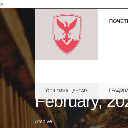
for:
>
Skip
ПОЧЕТ
to
content
ГРАДОН
ОПШТИНА ЦЕНТАР
February, 20
Archive