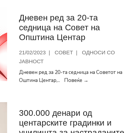
е
Дневен ред за 20-та
седница на Совет на
Општина Центар
21/02/2023
|
СОВЕТ
|
ОДНОСИ СО
ЈАВНОСТ
Дневен ред за 20-та седница на Советот на
Дневен
Оштина Центар,
...
Повеќе →
ред
за
20-
300.000 денари од
та
седница
центарските градинки и
на
училишта за настраданите