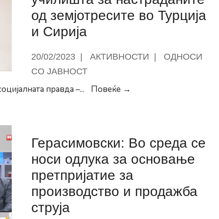
Совет
од земјотресите во Турција
на
и Сирија
Општина
Центар
20/02/2023
|
АКТИВНОСТИ
|
ОДНОСИ
СО ЈАВНОСТ
300.000
оцијалната правда –
...
Повеќе →
денари
од
центарските
Герасимовски: Во среда се
градинки
и
носи одлука за основање
училишта
претпријатие за
за
производство и продажба
настраданите
струја
од