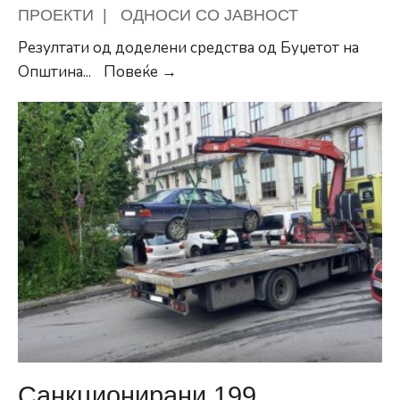
ПРОЕКТИ
|
ОДНОСИ СО ЈАВНОСТ
Резултати од доделени средства од Буџетот на
Резултати
Општина
...
Повеќе →
од
доделени
средства
од
Буџетот
на
Општина
Центар
за
финансиска
поддршка
на
проекти
Санкционирани 199