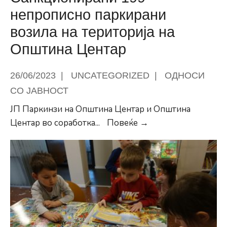
од
непрописно паркирани
култура
возила на територија на
и
програмски
Општина Центар
активности
на
26/06/2023
|
UNCATEGORIZED
|
ОДНОСИ
здруженија
СО ЈАВНОСТ
и
ЈП Паркинзи на Општина Центар и Општина
фондации
Санкционирани
Центар во соработка
...
Повеќе →
за
199
2023.
непрописно
година
паркирани
возила
на
територија
на