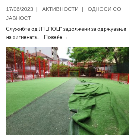
17/06/2023
|
АКТИВНОСТИ
|
ОДНОСИ СО
ЈАВНОСТ
Служибте од ЈП „ПОЦ“ задолжени за одржување
Герасимовски:
на хигиената
...
Повеќе →
Тече
акцијата
за
пролетно
чистење
на
паркиралиштата
во
Центар