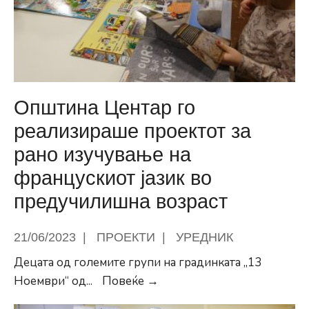
Општина
Центар
Општина Центар го
реализираше проектот за
рано изучување на
францускиот јазик во
предучилишна возраст
21/06/2023
|
ПРОЕКТИ
|
УРЕДНИК
Децата од големите групи на градинката „13
Општина
Ноември“ од
...
Повеќе →
Центар