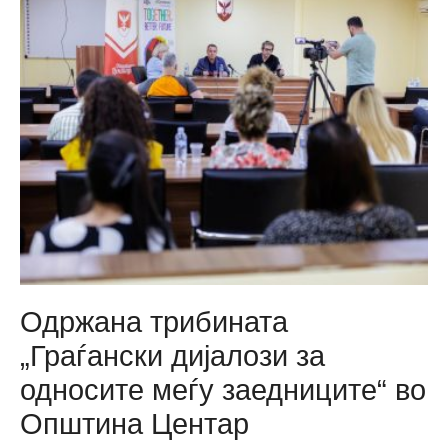
го
реализираше
проектот
за
рано
изучување
на
францускиот
јазик
во
предучилишна
возраст
Одржана трибината
„Граѓански дијалози за
односите меѓу заедниците“ во
Општина Центар