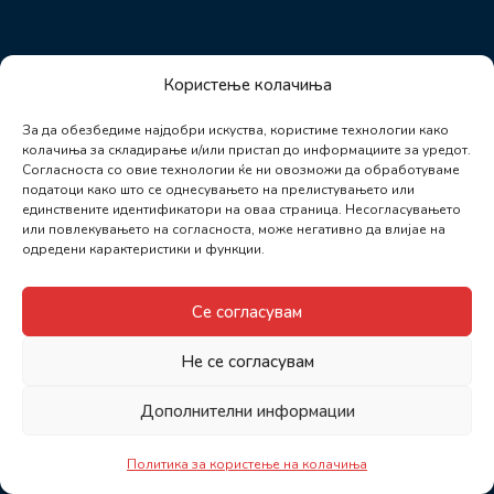
Користење колачиња
За да обезбедиме најдобри искуства, користиме технологии како
колачиња за складирање и/или пристап до информациите за уредот.
Согласноста со овие технологии ќе ни овозможи да обработуваме
податоци како што се однесувањето на прелистувањето или
единствените идентификатори на оваа страница. Несогласувањето
или повлекувањето на согласноста, може негативно да влијае на
одредени карактеристики и функции.
Се согласувам
Не се согласувам
Дополнителни информации
Политика за користење на колачиња