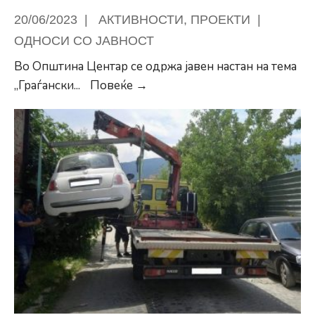
20/06/2023
|
АКТИВНОСТИ
,
ПРОЕКТИ
|
ОДНОСИ СО ЈАВНОСТ
Во Општина Центар се одржа јавен настан на тема
Одржана
„Граѓански
...
Повеќе →
трибината
„Граѓански
дијалози
за
односите
меѓу
заедниците“
во
Општина
Центар