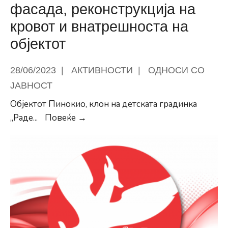
фасада, реконструкција на
кровот и внатрешноста на
објектот
28/06/2023
|
АКТИВНОСТИ
|
ОДНОСИ СО
ЈАВНОСТ
Објектот Пинокио, клон на детската градинка
Герасимовски:
„Раде
...
Повеќе →
Градинката
Корчагин
добива
нова
фасада,
реконструкција
на
кровот