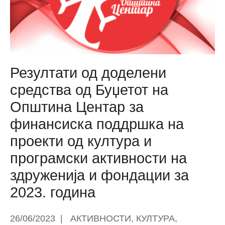
и
внатрешноста
на
објектот
Резултати од доделени
средства од Буџетот на
Општина Центар за
финансиска поддршка на
проекти од култура и
програмски активности на
здруженија и фондации за
2023. година
26/06/2023
|
АКТИВНОСТИ
,
КУЛТУРА
,