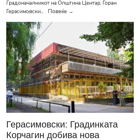
Градоначалникот на Општина Центар, Горан
Поделени
Герасимовски
...
Повеќе →
150
пакети
за
социјално
загрозени
семејства
Герасимовски: Градинката
Корчагин добива нова