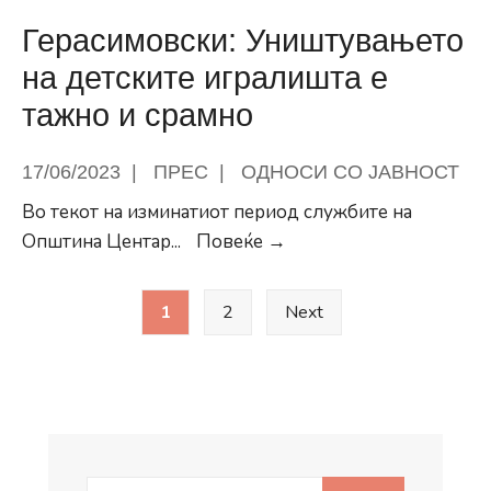
Герасимовски: Уништувањето
на детските игралишта e
тажно и срамно
17/06/2023
|
ПРЕС
|
ОДНОСИ СО ЈАВНОСТ
Во текот на изминатиот период службите на
Герасимовски:
Општина Центар
...
Повеќе →
Уништувањето
Posts
на
1
2
Next
pagination
детските
игралишта
e
тажно
и
срамно