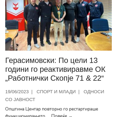
221
непрописно
паркирано
возило
на
територија
на
Општина
Центар
Герасимовски: По цели 13
години го реактивиравме ОК
„Работнички Скопје 71 & 22“
19/06/2023
|
СПОРТ И МЛАДИ
|
ОДНОСИ
СО ЈАВНОСТ
Општина Центар повторно го рестартираше
Герасимовски:
функционирањето
...
Повеќе →