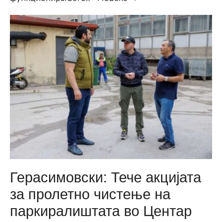
По
цели
13
години
го
реактивиравме
ОК
„Работнички
Скопје
71
&
22“
Герасимовски: Тече акцијата
за пролетно чистење на
паркиралиштата во Центар