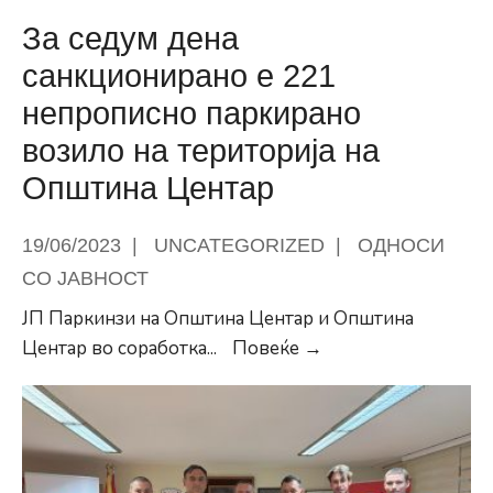
За седум дена
санкционирано е 221
непрописно паркирано
возило на територија на
Општина Центар
19/06/2023
|
UNCATEGORIZED
|
ОДНОСИ
СО ЈАВНОСТ
ЈП Паркинзи на Општина Центар и Општина
За
Центар во соработка
...
Повеќе →
седум
дена
санкционирано
е