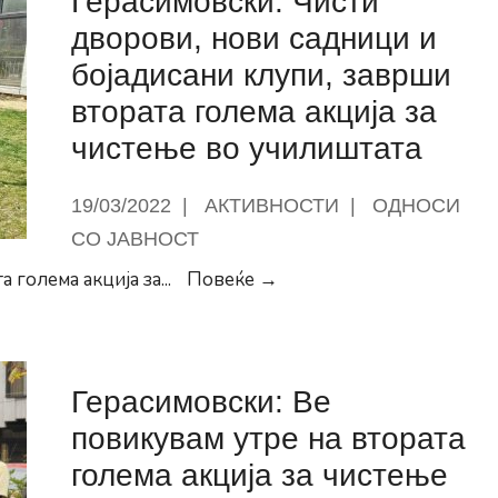
Герасимовски: Чисти
загрозени
дворови, нови садници и
семејства
бојадисани клупи, заврши
добиваат
втората голема акција за
бесплатни
чистење во училиштата
стоматолошки
услуги
19/03/2022
|
АКТИВНОСТИ
|
ОДНОСИ
СО ЈАВНОСТ
Герасимовски:
 голема акција за
...
Повеќе →
Чисти
дворови,
нови
Герасимовски: Ве
садници
и
повикувам утре на втората
бојадисани
голема акција за чистење
клупи,