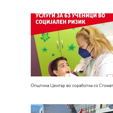
203
непро
парки
возил
на
терито
на
Општи
Цента
Општина Центар во соработка со Стома