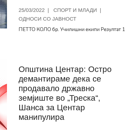
државно
25/03/2022
|
СПОРТ И МЛАДИ
|
земјиште,
ОДНОСИ СО ЈАВНОСТ
за
случајот
ПЕТТО КОЛО бр. Училишни екипи Резултат 1
кај
„Тифани“
ќе
ти
пуштиме
жалба
Општина Центар: Остро
и
ари
демантираме дека се
продавало државно
земјиште во „Треска“,
)
Шанса за Центар
манипулира