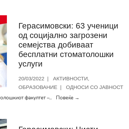
манипулира
писно
рани
Герасимовски: 63 ученици
а
од социјално загрозени
рија
семејства добиваат
бесплатни стоматолошки
на
услуги
р
20/03/2022
|
АКТИВНОСТИ
,
ОБРАЗОВАНИЕ
|
ОДНОСИ СО ЈАВНОСТ
Герасимовски:
толошкиот факултет –
...
Повеќе →
63
ученици
од
социјално