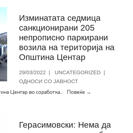
Локално:
Само
Изминатата седмица
10
до
санкционирани 205
15
непрописно паркирани
отсто
возила на територија на
се
Општина Центар
предмет
на
29/03/2022
|
UNCATEGORIZED
|
дооформување
кај
ОДНОСИ СО ЈАВНОСТ
„Треска“
Изминатата
ина Центар во соработка
...
Повеќе →
седмица
санкционирани
205
Герасимовски: Нема да
непрописно
паркирани