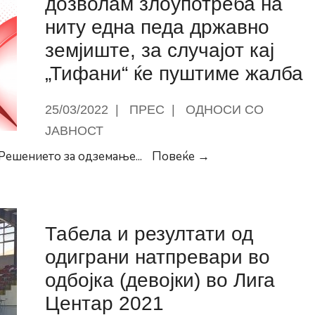
дозволам злоупотреба на
возила
ниту една педа државно
на
земјиште, за случајот кај
територија
„Тифани“ ќе пуштиме жалба
на
Општина
25/03/2022
|
ПРЕС
|
ОДНОСИ СО
Центар
ЈАВНОСТ
Герасимовски:
 Решението за одземање
...
Повеќе →
Нема
да
дозволам
Табела и резултати од
злоупотреба
на
одиграни натпревари во
ниту
одбојка (девојки) во Лига
една
Центар 2021
педа