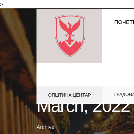
for:
>
Skip
ПОЧЕТ
to
content
ГРАДОН
ОПШТИНА ЦЕНТАР
March, 2022
Archive