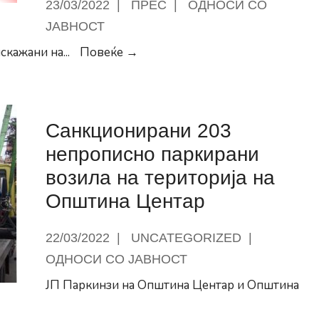
23/03/2022
|
ПРЕС
|
ОДНОСИ СО
ЈАВНОСТ
Општина
скажани на
...
Повеќе →
Центар:
Остро
демантираме
Санкционирани 203
дека
се
непрописно паркирани
продавало
возила на територија на
државно
Општина Центар
земјиште
во
22/03/2022
|
UNCATEGORIZED
|
„Треска“,
ОДНОСИ СО ЈАВНОСТ
Шанса
за
ЈП Паркинзи на Општина Центар и Општина
Центар
ионирани