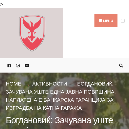
Search
>
for:
Skip
to
MENU
content
HOME
АКТИВНОСТИ
БОГДАНОВИЌ:
ЗАЧУВАНА УШТЕ ЕДНА ЈАВНА ПОВРШИНА,
НАПЛАТЕНА Е БАНКАРСКА ГАРАНЦИЈА ЗА
ИЗГРАДБА НА КАТНА ГАРАЖА
Богдановиќ: Зачувана уште