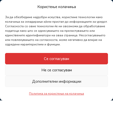
Користење колачиња
За да обезбедиме најдобри искуства, користиме технологии како
колачиња за складирање и/или пристап до информациите за уредот.
Согласноста со овие технологии ќе ни овозможи да обработуваме
податоци како што се однесувањето на прелистувањето или
единствените идентификатори на оваа страница. Несогласувањето
или повлекувањето на согласноста, може негативно да влијае на
одредени карактеристики и функции.
Се согласувам
Не се согласувам
Дополнителни информации
Политика за користење на колачиња