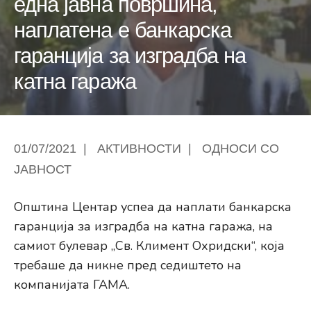
една јавна површина,
наплатена е банкарска
гаранција за изградба на
катна гаража
01/07/2021
|
АКТИВНОСТИ
|
ОДНОСИ СО
ЈАВНОСТ
Општина Центар успеа да наплати банкарска
гаранција за изградба на катна гаража, на
самиот булевар „Св. Климент Охридски“, која
требаше да никне пред седиштето на
компанијата ГАМА.