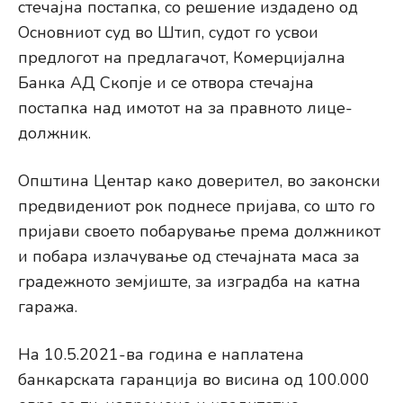
стечајна постапка, со решение издадено од
Основниот суд во Штип, судот го усвои
предлогот на предлагачот, Комерцијална
Банка АД Скопје и се отвора стечајна
постапка над имотот на за правното лице-
должник.
Општина Центар како доверител, во законски
предвидениот рок поднесе пријава, со што го
пријави своето побарување према должникот
и побара излачување од стечајната маса за
градежното земјиште, за изградба на катна
гаража.
На 10.5.2021-ва година е наплатена
банкарската гаранција во висина од 100.000