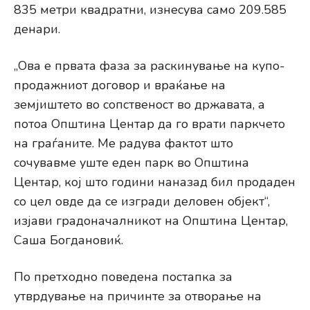
835 метри квадратни, изнесува само 209.585
денари.
„Ова е првата фаза за раскинување на купо-
продажниот договор и враќање на
земјиштето во сопственост во државата, а
потоа Општина Центар да го врати паркчето
на граѓаните. Ме радува фактот што
сочувавме уште еден парк во Општина
Центар, кој што години наназад бил продаден
со цел овде да се изгради деловен објект“,
изјави градоначалникот на Општина Центар,
Саша Богдановиќ.
По претходно поведена постапка за
утврдување на причинте за отворање на