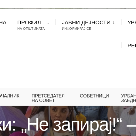
НА
ПРОФИЛ
ЈАВНИ ДЕЈНОСТИ
УР
НА ОПШТИНАТА
ИНФОРМИРАЈ СЕ
РЕ
АЧАЛНИК
ПРЕТСЕДАТЕЛ
СОВЕТНИЦИ
УРБА
ИМОВСКИ: „НЕ ЗАПИРАЈ!“ – МОЌНА ПОРАКА ШТО 
НА СОВЕТ
ЗАЕД
: „Не запирај!“ 