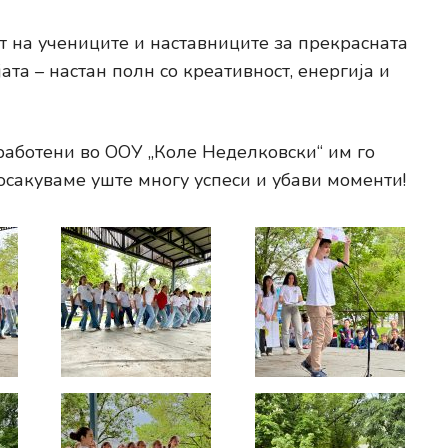
 на учениците и наставниците за прекрасната
а – настан полн со креативност, енергија и
вработени во ООУ „Коле Неделковски“ им го
осакуваме уште многу успеси и убави моменти!