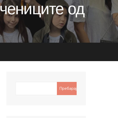
учениците од
Search
Пребарај
for: