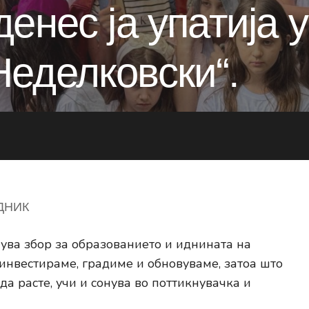
денес ја упатија 
еделковски“.
ДНИК
ува збор за образованието и иднината на
нвестираме, градиме и обновуваме, затоа што
да расте, учи и сонува во поттикнувачка и