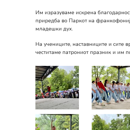
Им изразуваме искрена благодарност
приредба во Паркот на франкофонијат
младешки дух.
На учениците, наставниците и сите 
честитаме патрониот празник и им п