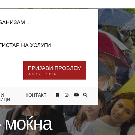
БАНИЗАМ
ГИСТАР НА УСЛУГИ
ПРИЈАВИ ПРОБЛЕМ
ИЛИ СУГЕСТИЈА
НИ
КОНТАКТ
ДЕНЕС ЈА УПАТИЈА УЧЕНИЦИТЕ ОД
НИЦИ
– моќна