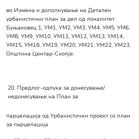
во Измена и дополнување на Детален
урбанистички план за дел од локалитет
Буњаковец 1, УМ1, УМ2, УМ3, УМ4, УМ5, УМ6,
УМ8, УМ9, УМ10, УМ11, УМ12, УМ13, УМ14,
УМ15, УМ18, УМ19, УМ20, УМ21, УМ22, УМ23,
Општина Центар-Скопје.
Предлог-одлука за донесување/
недонесување на План за
парцелација од Урбанистички проект со план
за парцелација