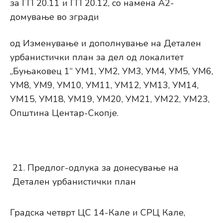
за ГП 20.11 и ГП 20.12, со намена А2-
домување во згради
од Изменување и дополнување на Детален
урбанистички план за дел од локалитет
„Буњаковец 1“ УМ1, УМ2, УМ3, УМ4, УМ5, УМ6,
УМ8, УМ9, УМ10, УМ11, УМ12, УМ13, УМ14,
УМ15, УМ18, УМ19, УМ20, УМ21, УМ22, УМ23,
Општина Центар-Скопје.
Предлог-одлука за донесување на
Детален урбанистички план
Градска четврт ЦС 14-Кале и СРЦ Кале,