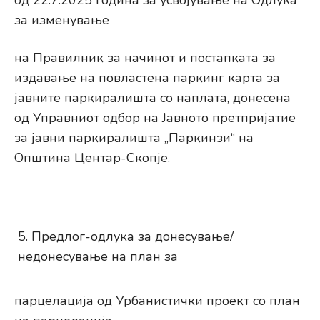
од 22.7.2025 година за усвојување на Одлука
за изменување
на Правилник за начинот и постапката за
издавање на повластена паркинг карта за
јавните паркиралишта со наплата, донесена
од Управниот одбор на Јавното претпријатие
за јавни паркиралишта „Паркинзи“ на
Општина Центар-Скопје.
Предлог-одлука за донесување/
недонесување на план за
парцелација од Урбанистички проект со план