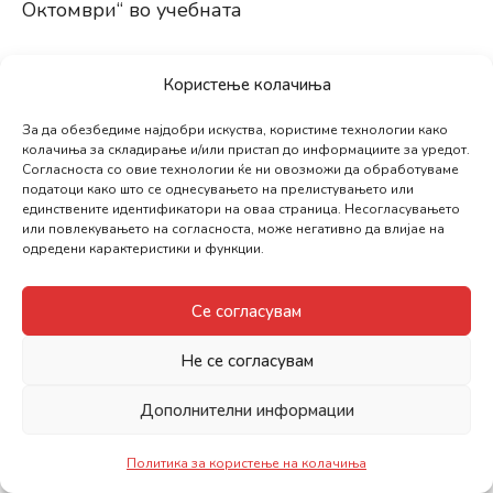
Октомври“ во учебната
2024/2025 година.
Користење колачиња
За да обезбедиме најдобри искуства, користиме технологии како
колачиња за складирање и/или пристап до информациите за уредот.
Согласноста со овие технологии ќе ни овозможи да обработуваме
Предлог-одлука за усвојување на
податоци како што се однесувањето на прелистувањето или
единствените идентификатори на оваа страница. Несогласувањето
Годишниот извештај за
или повлекувањето на согласноста, може негативно да влијае на
одредени карактеристики и функции.
работа и за начин на изведување на ученички
Се согласувам
екскурзии,
Не се согласувам
излети и на други слободни активности на
учениците на
Дополнителни информации
ООУ „Св. Кирил и Методиј“ во учебната
Политика за користење на колачиња