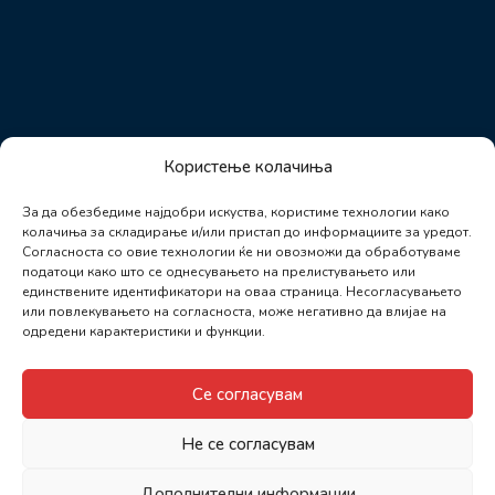
Користење колачиња
За да обезбедиме најдобри искуства, користиме технологии како
колачиња за складирање и/или пристап до информациите за уредот.
Согласноста со овие технологии ќе ни овозможи да обработуваме
податоци како што се однесувањето на прелистувањето или
единствените идентификатори на оваа страница. Несогласувањето
или повлекувањето на согласноста, може негативно да влијае на
одредени карактеристики и функции.
Се согласувам
Не се согласувам
Дополнителни информации