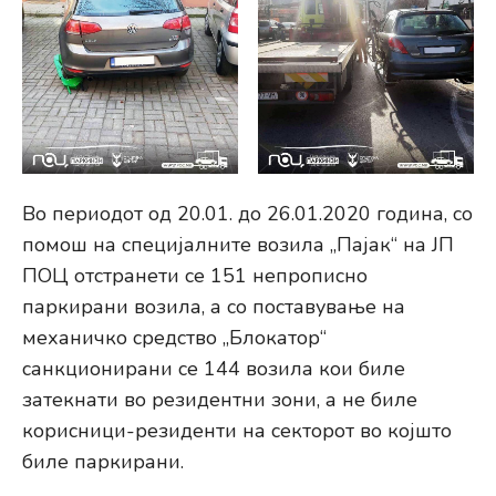
Во периодот од 20.01. до 26.01.2020 година, со
помош на специјалните возила „Пајак“ на ЈП
ПОЦ отстранети се 151 непрописно
паркирани возила, а со поставување на
механичко средство „Блокатор“
санкционирани се 144 возила кои биле
затекнати во резидентни зони, а не биле
корисници-резиденти на секторот во којшто
биле паркирани.