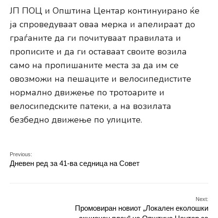
ЈП ПОЦ и Општина Центар континуирано ќе
ја спроведуваат оваа мерка и апелираат до
граѓаните да ги почитуваат правилата и
прописите и да ги оставаат своите возила
само на пропишаните места за да им се
овозможи на пешаците и велосипедистите
нормално движење по тротоарите и
велосипедските патеки, а на возилата
безбедно движење по улиците.
Previous:
Дневен ред за 41-ва седница на Совет
Next:
Промовиран новиот „Локален еколошки