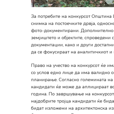
За потребите на конкурсот Општина 
снимка на постоечките дрвја, однос
фото-документирани. Дополнително 
земјиштето и објектите, спроведени
документации, како и други достапн
да се фокусираат на аналитичкиот и
Право на учество на конкурсот ќе и
со услов едно лице да има валидно 
планирање. Согласно големината на 
кандидати ќе може да аплицираат во
година. По завршување на конкурсот
најдобрите тројца кандидати ќе бида
бидат изложени на архитектонска из