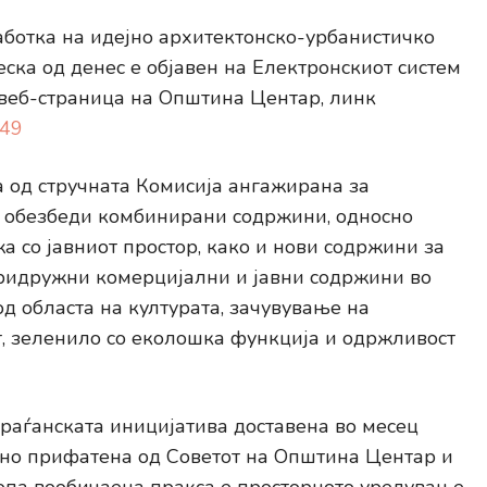
аботка на идејно архитектонско-урбанистичко
ска од денес е објавен на Електронскиот систем
 веб-страница на Општина Центар, линк
249
 од стручната Комисија ангажирана за
а обезбеди комбинирани содржини, односно
 со јавниот простор, како и нови содржини за
придружни комерцијални и јавни содржини во
д областа на културата, зачувување на
, зеленило со еколошка функција и одржливост
граѓанската иницијатива доставена во месец
вно прифатена од Советот на Општина Центар и