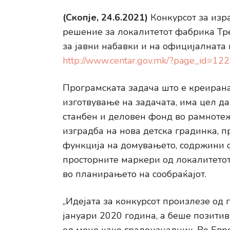
(Скопје, 24.6.2021)
Конкурсот за изр
решение за локалитетот фабрика Тре
за јавни набавки и на официјалната
http://www.centar.gov.mk/?page_id=12
Програмската задача што е креирана
изготвување на задачата, има цел д
станбен и деловен фонд во рамнотежа
изградба на нова детска градинка, 
функција на домувањето, содржини о
просторните маркери од локалитетот
во планирањето на сообраќајот.
„Идејата за конкурсот произлезе од 
јануари 2020 година, а беше позити