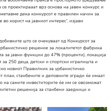
опа вообичаена пракса е просторното уредување
се проектирааат врз основа на јавен конкурс и
сметавме дека конкурсот е правилен начин за
во корист на јавниот интерес“, изјави
добивките што се очекуваат од Конкурсот за
урбанистичко решение за локалитетот фабрика
а за јавни функции до 47% (проценти), локација
т за 250 деца, детски и спортски игралишта и
сно новиот Правилник за урбанистичко
 план, станбените и деловните згради ќе имаат
 на самите инвеститорите ќе им се овозможат
литетни решенија за станбени заедници и