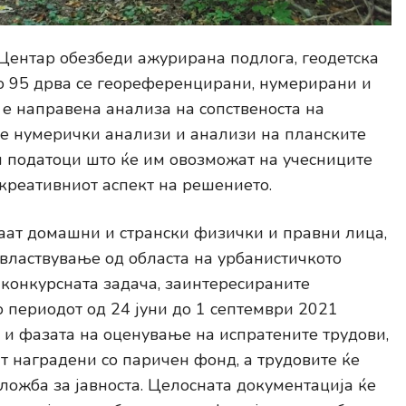
Центар обезбеди ажурирана подлога, геодетска
но 95 дрва се геореференцирани, нумерирани и
е направена анализа на сопственоста на
 се нумерички анализи и анализи на планските
и податоци што ќе им овозможат на учесниците
 креативниот аспект на решението.
маат домашни и странски физички и правни лица,
овластвување од областа на урбанистичкото
конкурсната задача, заинтересираните
 периодот од 24 јуни до 1 септември 2021
 и фазата на оценување на испратените трудови,
т наградени со паричен фонд, а трудовите ќе
ложба за јавноста. Целосната документација ќе