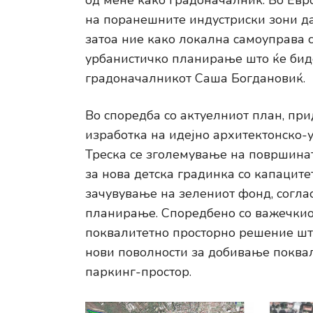
од мене како градоначалник. Во Евр
на поранешните индустриски зони да 
затоа ние како локална самоуправа 
урбанистичко планирање што ќе биде 
градоначалникот Саша Богдановиќ.
Во споредба со актуелниот план, при
изработка на идејно архитектонско-
Треска се зголемување на површинат
за нова детска градинка со капаците
зачувување на зелениот фонд, согла
планирање. Споредбено со важечкиот
поквалитетно просторно решение што
нови поволности за добивање поква
паркинг-простор.