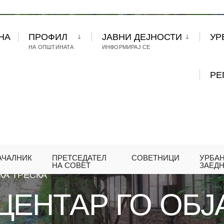
НА
ПРОФИЛ
ЈАВНИ ДЕЈНОСТИ
УР
НА ОПШТИНАТА
ИНФОРМИРАЈ СЕ
РЕ
АЧАЛНИК
ПРЕТСЕДАТЕЛ
СОВЕТНИЦИ
УРБА
А ЦЕНТАР ГО ОБЈАВИ КОНКУРСОТ ЗА ИДЕЈНОТО
НА СОВЕТ
ЗАЕД
КА ТРЕСКА
ЦЕНТАР ГО ОБЈ