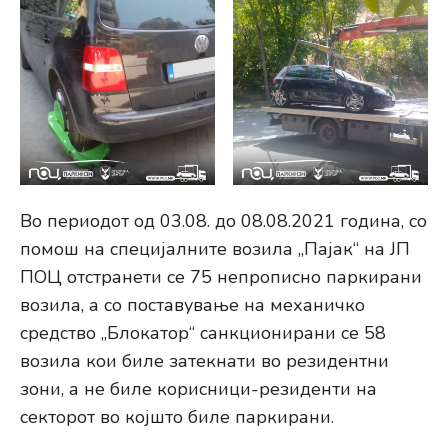
Во периодот од 03.08. до 08.08.2021 година, со
помош на специјалните возила „Пајак“ на ЈП
ПОЦ отстранети се 75 непрописно паркирани
возила, а со поставување на механичко
средство „Блокатор“ санкционирани се 58
возила кои биле затекнати во резидентни
зони, а не биле корисници-резиденти на
секторот во којшто биле паркирани.