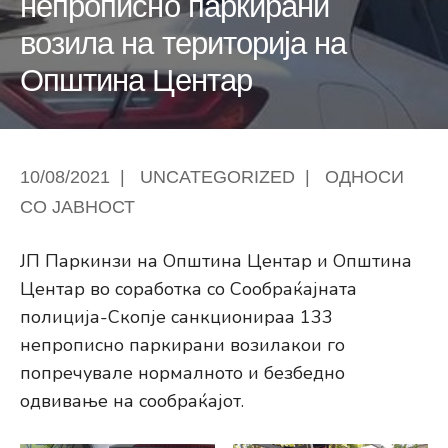
непрописно паркирани
возила на територија на
Општина Центар
10/08/2021
|
UNCATEGORIZED
|
ОДНОСИ
СО ЈАВНОСТ
ЈП Паркинзи на Општина Центар и Општина
Центар во соработка со Сообраќајната
полиција-Скопје санкционираа 133
непрописно паркирани возилакои го
попречувале нормалното и безбедно
одвивање на сообраќајот.