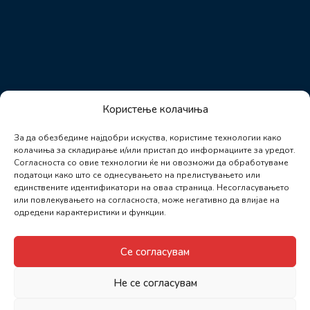
Користење колачиња
За да обезбедиме најдобри искуства, користиме технологии како
колачиња за складирање и/или пристап до информациите за уредот.
Согласноста со овие технологии ќе ни овозможи да обработуваме
податоци како што се однесувањето на прелистувањето или
единствените идентификатори на оваа страница. Несогласувањето
или повлекувањето на согласноста, може негативно да влијае на
одредени карактеристики и функции.
Се согласувам
Не се согласувам