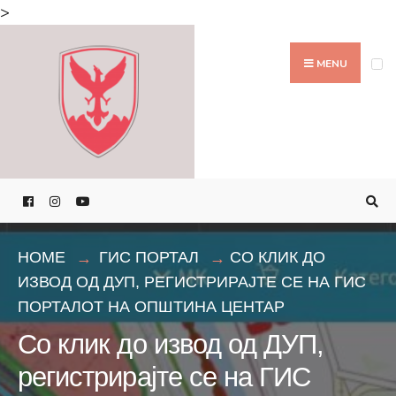
Search
>
for:
Skip
to
MENU
content
HOME
ГИС ПОРТАЛ
СО КЛИК ДО
ИЗВОД ОД ДУП, РЕГИСТРИРАЈТЕ СЕ НА ГИС
ПОРТАЛОТ НА ОПШТИНА ЦЕНТАР
Со клик до извод од ДУП,
регистрирајте се на ГИС