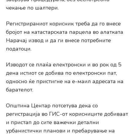
чекање по шалтери.
Регистрираниот корисник треба да го внесе
бројот на катастарската парцела во алатката
Нарачај извод и да ги внесе потребните
податоци.
Изводот се плаќа електронски и во рок од 5
дена истиот се добива по електронски пат,
односно ќе пристигне на е-маил адресата на
барателот.
Општина Центар потсетува дека со
регистрација во ГИС-от корисниците добиваат
и пристап до сите важечки детални
урбанистички планови и пребарување на