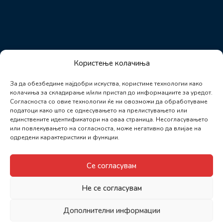
Користење колачиња
За да обезбедиме најдобри искуства, користиме технологии како
колачиња за складирање и/или пристап до информациите за уредот.
Согласноста со овие технологии ќе ни овозможи да обработуваме
податоци како што се однесувањето на прелистувањето или
единствените идентификатори на оваа страница. Несогласувањето
или повлекувањето на согласноста, може негативно да влијае на
одредени карактеристики и функции.
Се согласувам
Не се согласувам
Дополнителни информации