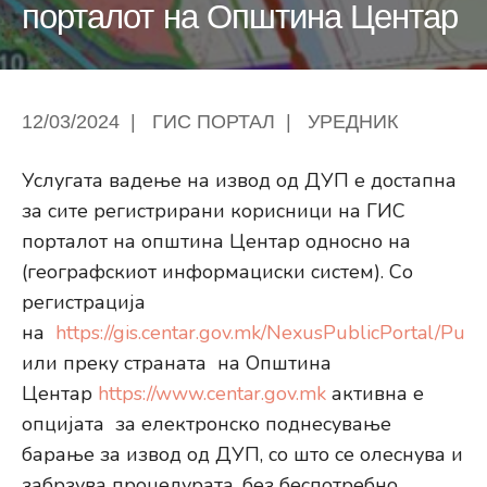
порталот на Општина Центар
12/03/2024
|
ГИС ПОРТАЛ
|
УРЕДНИК
Услугата вадење на извод од ДУП е достапна
за сите регистрирани корисници на ГИС
порталот на општина Центар односно на
(географскиот информациски систем). Со
регистрација
на
https://gis.centar.gov.mk/NexusPublicPortal/Pub
или преку страната на Општина
Центар
https://www.centar.gov.mk
активна е
опцијата за електронско поднесување
барање за извод од ДУП, со што се олеснува и
забрзува процедурата, без беспотребно