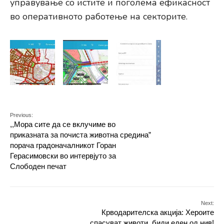
управување со истите и поголема ефикасност
во оперативното работење на секторите.
Previous:
,,Мора сите да се вклучиме во
приказната за почиста животна средина”
порача градоначалникот Горан
Герасимовски во интервјуто за
Слободен печат
Next:
Крводарителска акција: Хероите
спасуват животи, биди еден од нив!