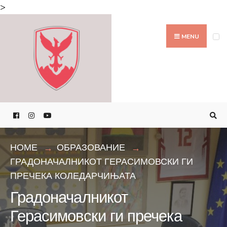
Search
>
for:
Skip
to
MENU
content
HOME
ОБРАЗОВАНИЕ
ГРАДОНАЧАЛНИКОТ ГЕРАСИМОВСКИ ГИ
ПРЕЧЕКА КОЛЕДАРЧИЊАТА
Градоначалникот
Герасимовски ги пречека