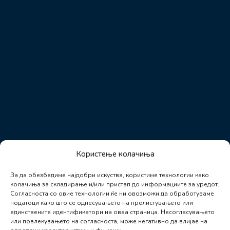
Користење колачиња
За да обезбедиме најдобри искуства, користиме технологии како
колачиња за складирање и/или пристап до информациите за уредот.
Согласноста со овие технологии ќе ни овозможи да обработуваме
податоци како што се однесувањето на прелистувањето или
единствените идентификатори на оваа страница. Несогласувањето
или повлекувањето на согласноста, може негативно да влијае на