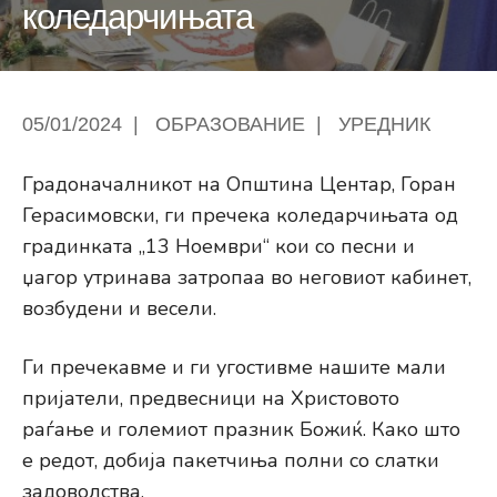
коледарчињата
05/01/2024
|
ОБРАЗОВАНИЕ
|
УРЕДНИК
Градоначалникот на Општина Центар, Горан
Герасимовски, ги пречека коледарчињата од
градинката „13 Ноември“ кои со песни и
џагор утринава затропаа во неговиот кабинет,
возбудени и весели.
Ги пречекавме и ги угостивме нашите мали
пријатели, предвесници на Христовото
раѓање и големиот празник Божиќ. Како што
е редот, добија пакетчиња полни со слатки
задоволства.