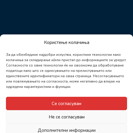
Користење колачиња
За да обезбедиме најдобри искуства, користиме технологии како
колачиња за складирање и/или пристап до информациите за уредот.
Согласноста со овие технологии ќе ни овозможи да обработуваме
податоци како што се однесувањето на прелистувањето или
единствените идентификатори на оваа страница. Несогласувањето
или повлекувањето на согласноста, може негативно да влијае на
одредени карактеристики и функции.
Се согласувам
Не се согласувам
Дополнителни информации