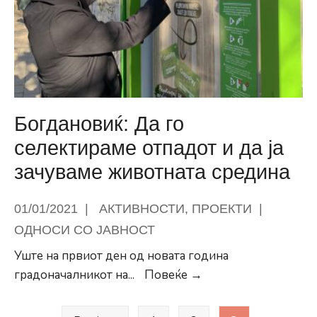
наградата
на
ЕУ
за
современа
архитектура,
Мис
Богдановиќ: Да го
ван
селектираме отпадот и да ја
дер
зачуваме животната средина
Рое
2022
01/01/2021
|
АКТИВНОСТИ
,
ПРОЕКТИ
|
ОДНОСИ СО ЈАВНОСТ
Уште на првиот ден од новата година
Богдановиќ:
градоначалникот на
...
Повеќе →
Да
Posts
го