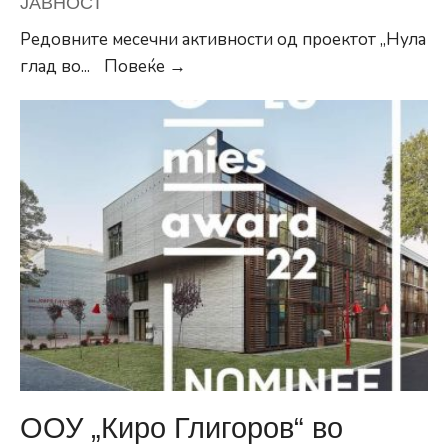
ЈАВНОСТ
Редовните месечни активности од проектот „Нула
Општина
глад во
...
Повеќе →
Центар
и
во
новата
2021-
ва
година
продолжува
со
проектот
„Нула
глад“
ООУ „Киро Глигоров“ во