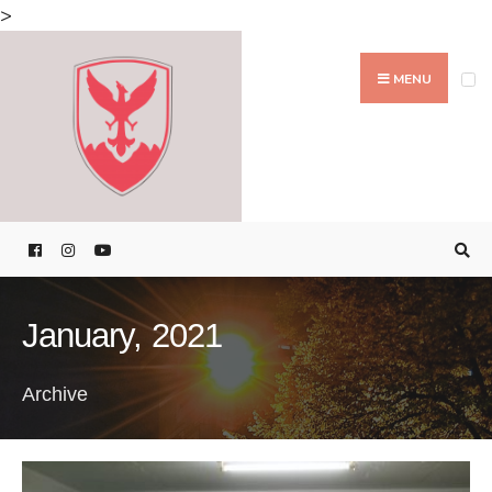
Search
>
for:
Skip
to
MENU
content
January, 2021
Archive