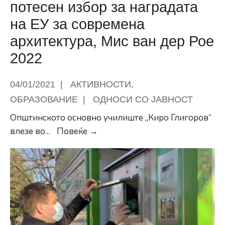
потесен избор за наградата
на ЕУ за современа
архитектура, Мис ван дер Рое
2022
04/01/2021
|
АКТИВНОСТИ
,
ОБРАЗОВАНИЕ
|
ОДНОСИ СО ЈАВНОСТ
Општинското основно училиште „Киро Глигоров“
ООУ
влезе во
...
Повеќе →
„Киро
Глигоров“
во
потесен
избор
за