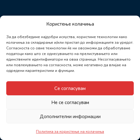
Користење колачиња
За да обезбедиме најдобри искуства, користиме технологии како
колачиња за складирање и/или пристап до информациите за уредот.
Согласноста со овие технологии ќе ни овозможи да обработуваме
податоци како што се однесувањето на прелистувањето или
единствените идентификатори на оваа страница. Несогласувањето
или повлекувањето на согласноста, може негативно да влијае на
одредени карактеристики и функции.
Се согласувам
Не се согласувам
Дополнителни информации
Политика за користење на колачиња