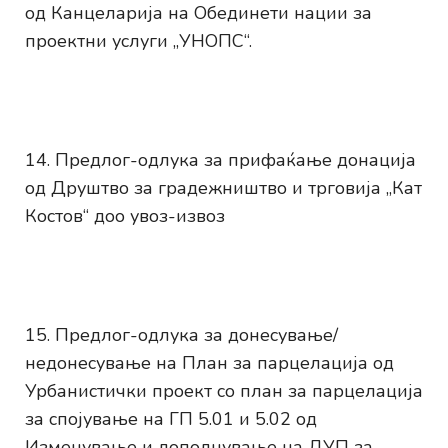
од Канцеларија на Обединети нации за
проектни услуги „УНОПС“.
Предлог-одлука за прифаќање донација
од Друштво за градежништво и трговија „Кат
Костов“ доо увоз-извоз
Предлог-одлука за донесување/
недонесување на План за парцелација од
Урбанистички проект со план за парцелација
за спојување на ГП 5.01 и 5.02 од
Изменување и дополнување на ДУП за