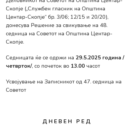
Деловникот на Советот на Општина Центар-
Скопје („Службен гласник на Општина
Центар-Скопје“ бр. 3/06; 12/15 и 20/20),
донесува Решение за свикување на 48.
седница на Советот на Општина Центар-
Скопје.
Седницата ќе се одржи на
29
.5.2025 година /
четврток/
, со почеток во
13.00
часот
Усвојување на Записникот од 47. седница на
Советот
Д Н Е В Е Н Р Е Д