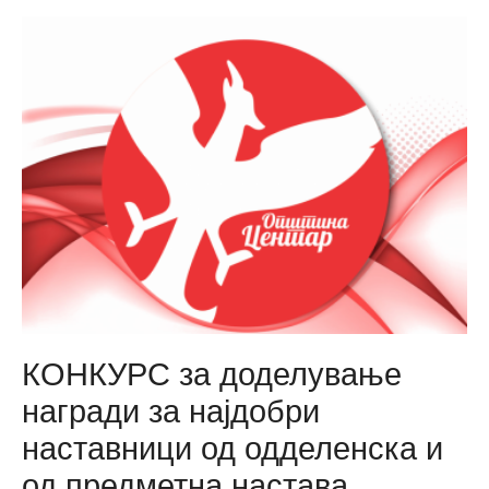
Центар
распиша
Конкурс
за
избор
на
идејно
решение
за
нова
општинската
административна
зграда
КОНКУРС за доделување
награди за најдобри
наставници од одделенска и
од предметна настава,