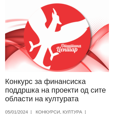
избор
на
најдобро
уредено
училиште
со
рециклирани
материјали
во
Општина
Центар-
Скопје
Конкурс за финансиска
поддршка на проекти од сите
области на културата
05/01/2024
|
КОНКУРСИ
,
КУЛТУРА
|