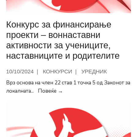
Конкурс за финансирање
проекти – воннаставни
активности за учениците,
наставниците и родителите
10/10/2024
|
КОНКУРСИ
|
УРЕДНИК
Врз основа на член 22 став 1 точка 5 од Законот за
Конкурс
локалната
...
Повеќе →
за
финансирање
проекти
–
воннаставни