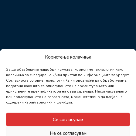
Користење колачиња
За да обезбедиме најдобри искуства, користиме технологии како
колачиња за складирање и/или пристап до информациите за уредот.
Согласноста со овие технологии ќе ни овозможи да обработуваме
податоци како што се однесувањето на прелистувањето или
единствените идентификатори на оваа страница. Несогласувањето
или повлекувањето на согласноста, може негативно да влијае на
одредени карактеристики и функции.
Се согласувам
Не се согласувам