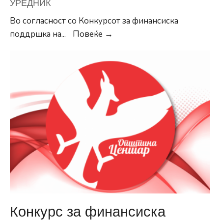
УРЕДНИК
Во согласност со Конкурсот за финансиска
Листа
поддршка на
...
Повеќе →
на
добитници
од
Конкурсот
за
финансирање
проекти
од
областа
на
културата
за
2025
Конкурс за финансиска
година