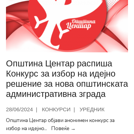
активности
за
учениците,
наставниците
и
родителите
Општина Центар распиша
Конкурс за избор на идејно
решение за нова општинската
административна зграда
28/06/2024
|
КОНКУРСИ
|
УРЕДНИК
Општина Центар објави анонимен конкурс за
Општина
избор на идејно
...
Повеќе →