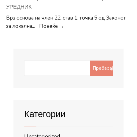
УРЕДНИК
Врз основа на член 22, став 1, точка 5 од Законот
Конкурс
за локална
...
Повеќе →
за
финансиска
поддршка
на
Search
проекти
Пребарај
for:
од
сите
области
на
културата
Категории
Uncategorized