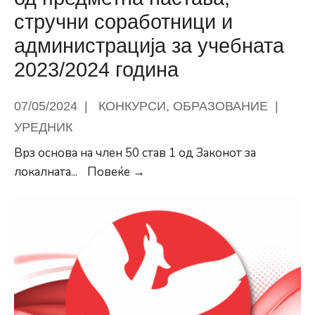
стручни соработници и
администрација за учебната
2023/2024 година
07/05/2024
|
КОНКУРСИ
,
ОБРАЗОВАНИЕ
|
УРЕДНИК
Врз основа на член 50 став 1 од Законот за
КОНКУРС
локалната
...
Повеќе →
за
доделување
награди
за
најдобри
наставници
од