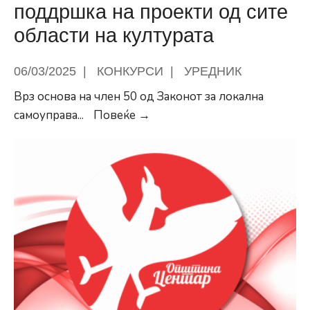
поддршка на проекти од сите
области на културата
06/03/2025
|
КОНКУРСИ
|
УРЕДНИК
Врз основа на член 50 од Законот за локална
Конкурс
самоуправа
...
Повеќе →
за
финансиска
поддршка
на
проекти
од
сите
области
на
културата