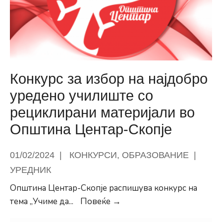
одделенска
и
од
предметна
настава,
стручни
Конкурс за избор на најдобро
соработници
уредено училиште со
и
рециклирани материјали во
администрација
за
Општина Центар-Скопје
учебната
2023/2024
01/02/2024
|
КОНКУРСИ
,
ОБРАЗОВАНИЕ
|
година
УРЕДНИК
Општина Центар-Скопје распишува конкурс на
Конкурс
тема „Учиме да
...
Повеќе →
за